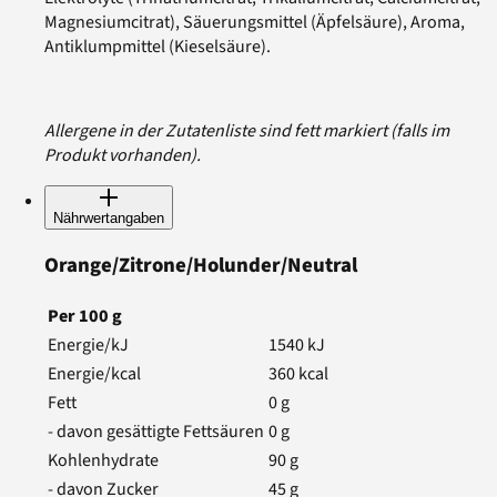
Magnesiumcitrat), Säuerungsmittel (Äpfelsäure), Aroma,
Antiklumpmittel (Kieselsäure).
Allergene in der Zutatenliste sind fett markiert (falls im
Produkt vorhanden).
Nährwertangaben
Orange/Zitrone/Holunder/Neutral
Per
100
g
Energie/kJ
1540
kJ
Energie/kcal
360
kcal
Fett
0
g
- davon gesättigte Fettsäuren
0
g
Kohlenhydrate
90
g
- davon Zucker
45
g