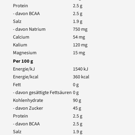
Protein
2.5
g
- davon BCAA
2.5
g
Salz
1.9
g
- davon Natrium
750
mg
Calcium
54
mg
Kalium
120
mg
Magnesium
15
mg
Per
100
g
Energie/kJ
1540
kJ
Energie/kcal
360
kcal
Fett
0
g
- davon gesättigte Fettsäuren
0
g
Kohlenhydrate
90
g
- davon Zucker
45
g
Protein
2.5
g
- davon BCAA
2.5
g
Salz
1.9
g