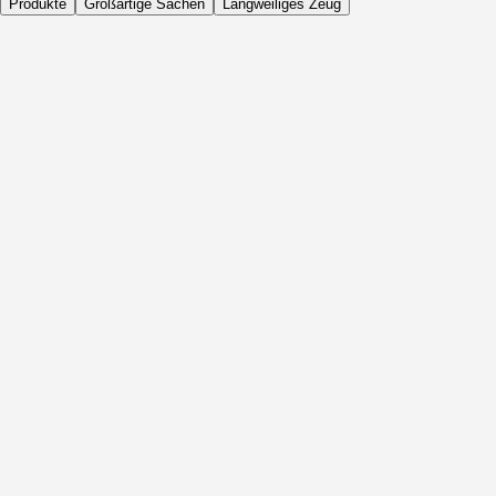
Produkte
Großartige Sachen
Langweiliges Zeug
Täglich
Vor Aktivität