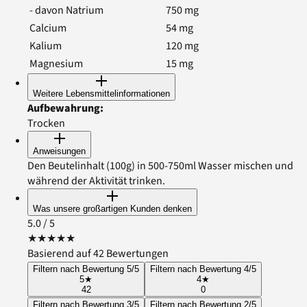
- davon Natrium
750
mg
Calcium
54
mg
Kalium
120
mg
Magnesium
15
mg
Weitere Lebensmittelinformationen
Aufbewahrung
:
Trocken
Anweisungen
Den Beutelinhalt (100g) in 500-750ml Wasser mischen und
während der Aktivität trinken.
Was unsere großartigen Kunden denken
5.0
/ 5
★
★
★
★
★
Basierend auf 42 Bewertungen
Filtern nach Bewertung 5/5
Filtern nach Bewertung 4/5
5
★
4
★
42
0
Filtern nach Bewertung 3/5
Filtern nach Bewertung 2/5