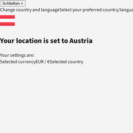
Schließen
×
Change country and language
Select your preferred country/lang
Your location is set to
Austria
Your settings are:
Selected currency
EUR
/
€
Selected country