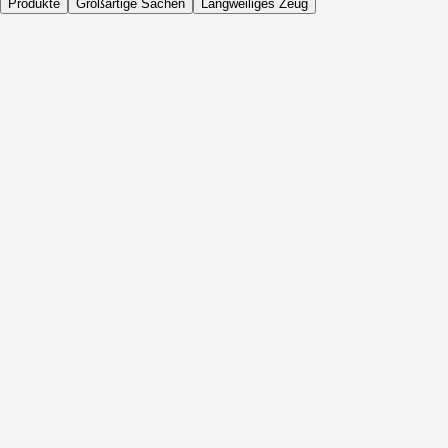
Produkte
Großartige Sachen
Langweiliges Zeug
Täglich
Vor Aktivität