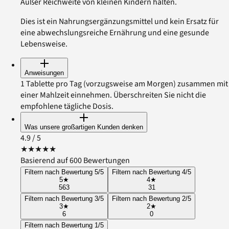
Außer Reichweite von kleinen Kindern halten.
Dies ist ein Nahrungsergänzungsmittel und kein Ersatz für
eine abwechslungsreiche Ernährung und eine gesunde
Lebensweise.
Anweisungen
1 Tablette pro Tag (vorzugsweise am Morgen) zusammen mit
einer Mahlzeit einnehmen. Überschreiten Sie nicht die
empfohlene tägliche Dosis.
Was unsere großartigen Kunden denken
4.9
/ 5
★
★
★
★
★
Basierend auf 600 Bewertungen
Filtern nach Bewertung 5/5
Filtern nach Bewertung 4/5
5
★
4
★
563
31
Filtern nach Bewertung 3/5
Filtern nach Bewertung 2/5
3
★
2
★
6
0
Filtern nach Bewertung 1/5