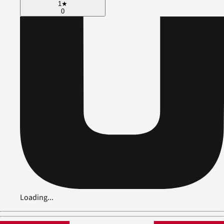
1
★
0
Loading...