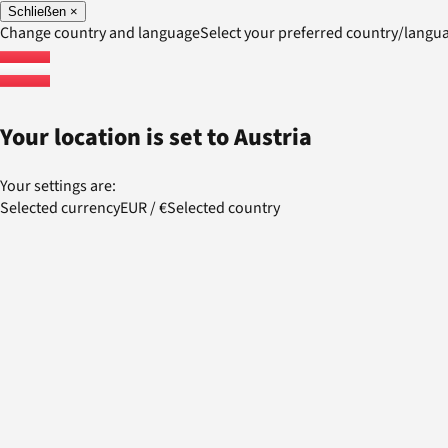
Schließen
×
Change country and language
Select your preferred country/lang
Your location is set to
Austria
Your settings are:
Selected currency
EUR
/
€
Selected country