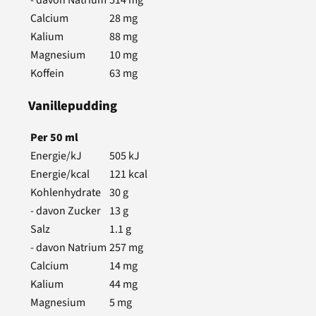
- davon Natrium
514
mg
Calcium
28
mg
Kalium
88
mg
Magnesium
10
mg
Koffein
63
mg
Vanillepudding
Per
50
ml
Energie/kJ
505
kJ
Energie/kcal
121
kcal
Kohlenhydrate
30
g
- davon Zucker
13
g
Salz
1.1
g
- davon Natrium
257
mg
Calcium
14
mg
Kalium
44
mg
Magnesium
5
mg