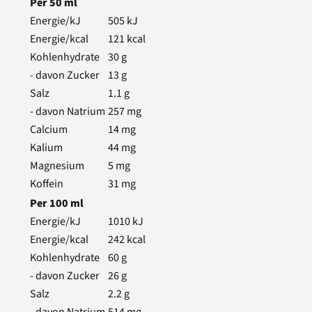
Per
50
ml
Energie/kJ
505
kJ
Energie/kcal
121
kcal
Kohlenhydrate
30
g
- davon Zucker
13
g
Salz
1.1
g
- davon Natrium
257
mg
Calcium
14
mg
Kalium
44
mg
Magnesium
5
mg
Koffein
31
mg
Per
100
ml
Energie/kJ
1010
kJ
Energie/kcal
242
kcal
Kohlenhydrate
60
g
- davon Zucker
26
g
Salz
2.2
g