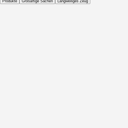
Produkte
Großartige Sachen
Langweiliges Zeug
Täglich
Vor Aktivität