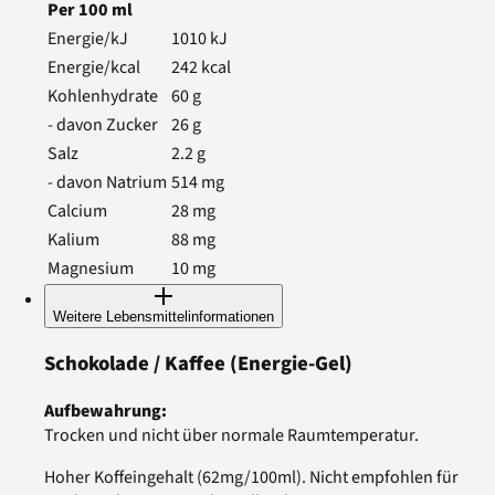
Per
100
ml
Energie/kJ
1010
kJ
Energie/kcal
242
kcal
Kohlenhydrate
60
g
- davon Zucker
26
g
Salz
2.2
g
- davon Natrium
514
mg
Calcium
28
mg
Kalium
88
mg
Magnesium
10
mg
Weitere Lebensmittelinformationen
Schokolade / Kaffee
(Energie-Gel)
Aufbewahrung
:
Trocken und nicht über normale Raumtemperatur.
Hoher Koffeingehalt (62mg/100ml). Nicht empfohlen für