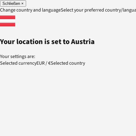
Schließen
×
Change country and language
Select your preferred country/lang
Your location is set to
Austria
Your settings are:
Selected currency
EUR
/
€
Selected country