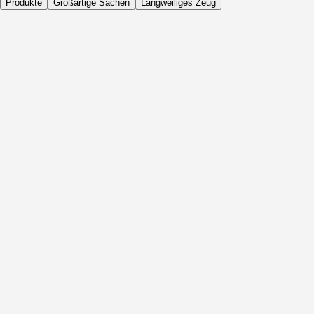
Produkte
Großartige Sachen
Langweiliges Zeug
Täglich
Vor Aktivität