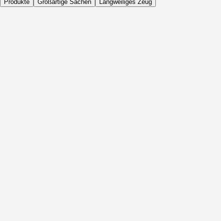
Produkte
Großartige Sachen
Langweiliges Zeug
Täglich
Vor Aktivität