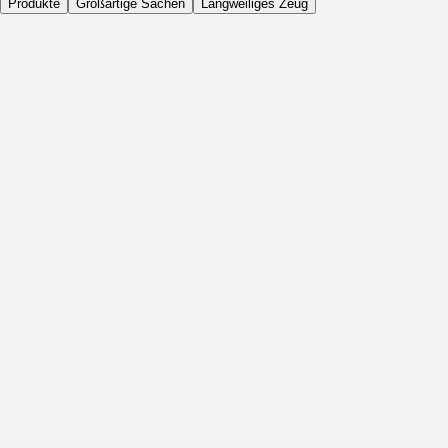
Produkte
Großartige Sachen
Langweiliges Zeug
Täglich
Vor Aktivität