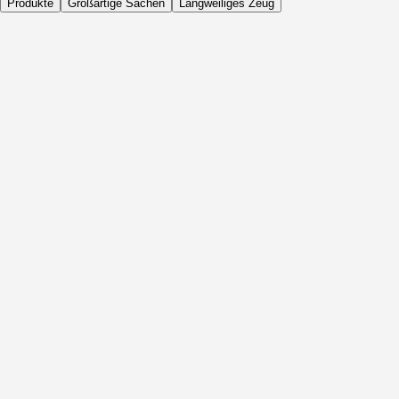
Produkte
Großartige Sachen
Langweiliges Zeug
Täglich
Vor Aktivität