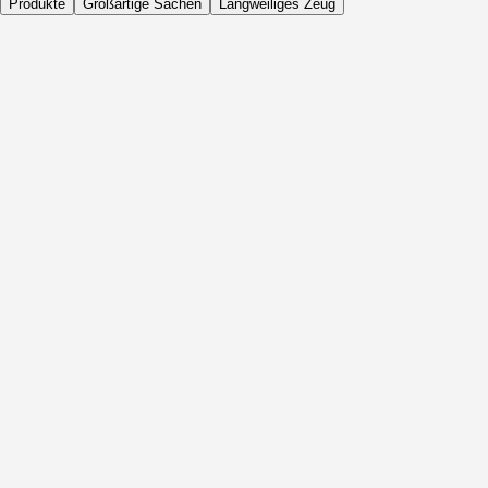
Produkte
Großartige Sachen
Langweiliges Zeug
Täglich
Vor Aktivität