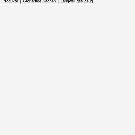
Produkte
Großartige Sachen
Langweiliges Zeug
Täglich
Vor Aktivität