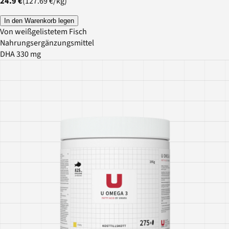
24.9 €
(
127.69 €
/
kg
)
In den Warenkorb legen
Von weißgelistetem Fisch
Nahrungsergänzungsmittel
DHA 330 mg