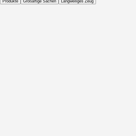
Produkte
Großartige Sachen
Langweiliges Zeug
Täglich
Vor Aktivität