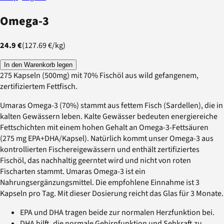
Omega-3
24.9 €
(
127.69 €
/
kg
)
In den Warenkorb legen
275 Kapseln (500mg) mit 70% Fischöl aus wild gefangenem,
zertifiziertem Fettfisch.
Umaras Omega-3 (70%) stammt aus fettem Fisch (Sardellen), die in
kalten Gewässern leben. Kalte Gewässer bedeuten energiereiche
Fettschichten mit einem hohen Gehalt an Omega-3-Fettsäuren
(275 mg EPA+DHA/Kapsel). Natürlich kommt unser Omega-3 aus
kontrollierten Fischereigewässern und enthält zertifiziertes
Fischöl, das nachhaltig geerntet wird und nicht von roten
Fischarten stammt. Umaras Omega-3 ist ein
Nahrungsergänzungsmittel. Die empfohlene Einnahme ist 3
Kapseln pro Tag. Mit dieser Dosierung reicht das Glas für 3 Monate.
EPA und DHA tragen beide zur normalen Herzfunktion bei.
DHA hilft, die normale Gehirnfunktion und Sehkraft zu