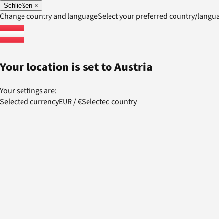
Schließen
×
Change country and language
Select your preferred country/lang
Your location is set to
Austria
Your settings are:
Selected currency
EUR
/
€
Selected country