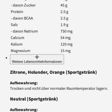
- davon Zucker
45
g
Protein
2.5
g
- davon BCAA
2.5
g
Salz
1.9
g
- davon Natrium
750
mg
Calcium
54
mg
Kalium
120
mg
Magnesium
15
mg
Weitere Lebensmittelinformationen
Zitrone, Holunder, Orange
(Sportgetränk)
Aufbewahrung
:
Trocken und nicht über normaler Raumtemperatur lagern.
Neutral
(Sportgetränk)
Aufbewahrung
: