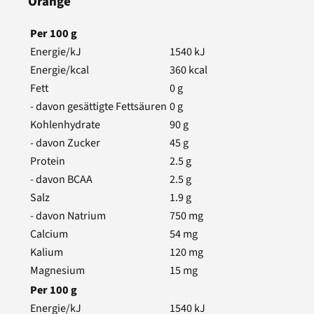
Orange
Per
100
g
Energie/kJ
1540
kJ
Energie/kcal
360
kcal
Fett
0
g
- davon gesättigte Fettsäuren
0
g
Kohlenhydrate
90
g
- davon Zucker
45
g
Protein
2.5
g
- davon BCAA
2.5
g
Salz
1.9
g
- davon Natrium
750
mg
Calcium
54
mg
Kalium
120
mg
Magnesium
15
mg
Per
100
g
Energie/kJ
1540
kJ