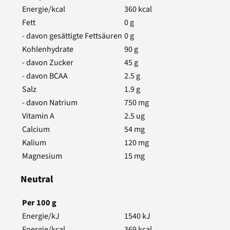
Energie/kcal
360
kcal
Fett
0
g
- davon gesättigte Fettsäuren
0
g
Kohlenhydrate
90
g
- davon Zucker
45
g
- davon BCAA
2.5
g
Salz
1.9
g
- davon Natrium
750
mg
Vitamin A
2.5
ug
Calcium
54
mg
Kalium
120
mg
Magnesium
15
mg
Neutral
Per
100
g
Energie/kJ
1540
kJ
Energie/kcal
369
kcal