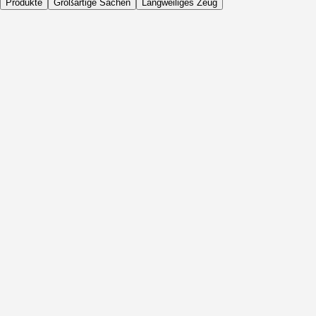
Produkte
Großartige Sachen
Langweiliges Zeug
Täglich
Vor Aktivität