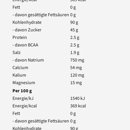
Fett
0
g
- davon gesättigte Fettsäuren
0
g
Kohlenhydrate
90
g
- davon Zucker
45
g
Protein
2.5
g
- davon BCAA
2.5
g
Salz
1.9
g
- davon Natrium
750
mg
Calcium
54
mg
Kalium
120
mg
Magnesium
15
mg
Per
100
g
Energie/kJ
1540
kJ
Energie/kcal
369
kcal
Fett
0
g
- davon gesättigte Fettsäuren
0
g
Kohlenhydrate
90
g