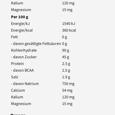
Kalium
120
mg
Magnesium
15
mg
Per
100
g
Energie/kJ
1540
kJ
Energie/kcal
360
kcal
Fett
0
g
- davon gesättigte Fettsäuren
0
g
Kohlenhydrate
90
g
- davon Zucker
45
g
Protein
2.5
g
- davon BCAA
2.5
g
Salz
1.9
g
- davon Natrium
750
mg
Calcium
54
mg
Kalium
120
mg
Magnesium
15
mg