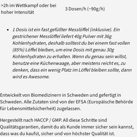
>2h im Wettkampf oder bei
3 Dosen/h (~90g/h)
hoher Intensität
1 Dosis ist ein fast gefüllter Messlöffel (inklusive). Ein
gestrichener Messlöffel liefert 40g Pulver mit 36g
Kohlenhydraten, deshalb solltest du bei einem fast vollen
(85%) Löffel bleiben, um eine Dosis mit genau 30g
Kohlenhydraten zu erhalten. Wenn du genau sein willst,
benutze eine Küchenwaage, aber meistens reicht es, zu
denken, dass ein wenig Platz im Löffel bleiben sollte, dann
wird es Awesome.
Entwickelt von Biomedizinern in Schweden und gefertigt in
Schweden. Alle Zutaten sind von der EFSA (Europäische Behörde
für Lebensmittelsicherheit) zugelassen.
Hergestellt nach HACCP / GMP. All diese Schritte sind
Qualitätsgarantien, damit du als Kunde immer sicher sein kannst,
dass was du kaufst, sicher und von höchster Qualität ist.