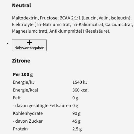
Neutral
Maltodextrin, Fructose, BCAA 2:1:1 (Leucin, Valin, Isoleucin),
Elektrolyte (Tri-Natriumcitrat, Tri-Kaliumcitrat, Calciumcitrat,
Magnesiumcitrat), Antiklumpmittel (Kieselsäure).
Nährwertangaben
Zitrone
Per
100
g
Energie/kJ
1540
kJ
Energie/kcal
360
kcal
Fett
0
g
- davon gesättigte Fettsäuren
0
g
Kohlenhydrate
90
g
- davon Zucker
45
g
Protein
2.5
g