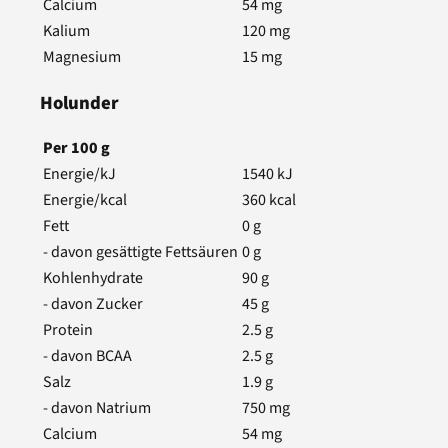
Calcium
54
mg
Kalium
120
mg
Magnesium
15
mg
Holunder
Per
100
g
Energie/kJ
1540
kJ
Energie/kcal
360
kcal
Fett
0
g
- davon gesättigte Fettsäuren
0
g
Kohlenhydrate
90
g
- davon Zucker
45
g
Protein
2.5
g
- davon BCAA
2.5
g
Salz
1.9
g
- davon Natrium
750
mg
Calcium
54
mg