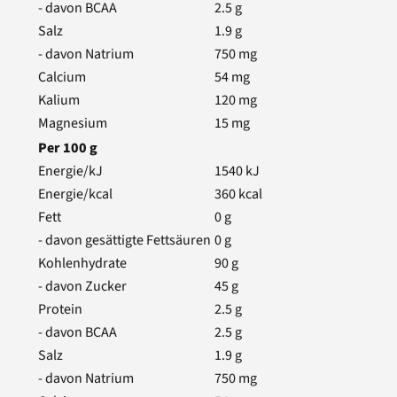
- davon BCAA
2.5
g
Salz
1.9
g
- davon Natrium
750
mg
Calcium
54
mg
Kalium
120
mg
Magnesium
15
mg
Per
100
g
Energie/kJ
1540
kJ
Energie/kcal
360
kcal
Fett
0
g
- davon gesättigte Fettsäuren
0
g
Kohlenhydrate
90
g
- davon Zucker
45
g
Protein
2.5
g
- davon BCAA
2.5
g
Salz
1.9
g
- davon Natrium
750
mg