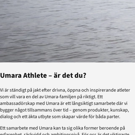
Umara Athlete – är det du?
Vi är ständigt på jakt efter drivna, öppna och inspirerande atleter
som vill vara en del av Umara-familjen på riktigt. Ett
ambassadörskap med Umara är ett långsiktigt samarbete där vi
bygger något tillsammans över tid – genom produkter, kunskap,
dialog och ett äkta utbyte som skapar värde för båda parter.
Ett samarbete med Umara kan ta sig olika former beroende på
erfarenhet, räckvidd och ambitionsnivå. För oss är det viktigaste