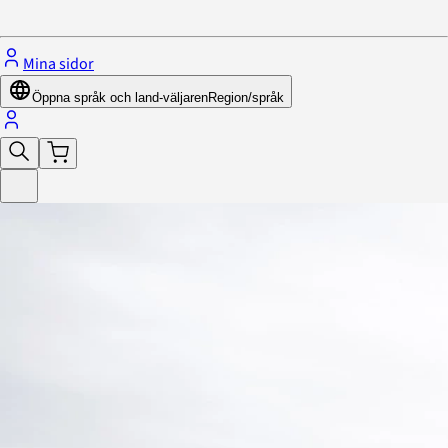
Stäng menyn
Mina sidor
Öppna språk och land-väljaren
Region/språk