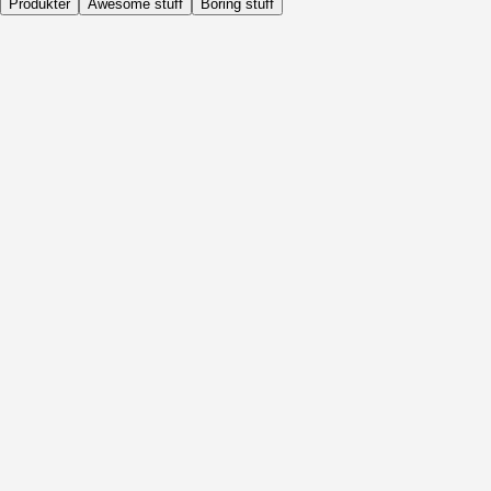
Produkter
Awesome stuff
Boring stuff
Dagligen
Före Aktivitet