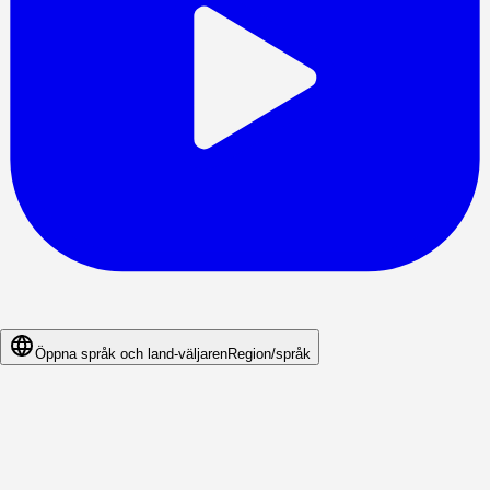
Öppna språk och land-väljaren
Region/språk