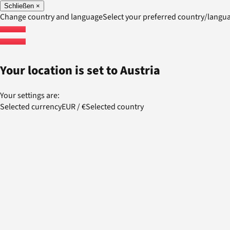
Schließen
×
Change country and language
Select your preferred country/lang
Your location is set to
Austria
Your settings are:
Selected currency
EUR
/
€
Selected country