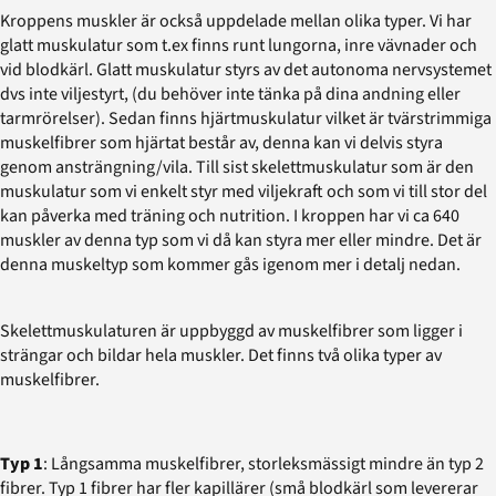
Kroppens muskler är också uppdelade mellan olika typer. Vi har
glatt muskulatur som t.ex finns runt lungorna, inre vävnader och
vid blodkärl. Glatt muskulatur styrs av det autonoma nervsystemet
dvs inte viljestyrt, (du behöver inte tänka på dina andning eller
tarmrörelser). Sedan finns hjärtmuskulatur vilket är tvärstrimmiga
muskelfibrer som hjärtat består av, denna kan vi delvis styra
genom ansträngning/vila. Till sist skelettmuskulatur som är den
muskulatur som vi enkelt styr med viljekraft och som vi till stor del
kan påverka med träning och nutrition. I kroppen har vi ca 640
muskler av denna typ som vi då kan styra mer eller mindre. Det är
denna muskeltyp som kommer gås igenom mer i detalj nedan.
Skelettmuskulaturen är uppbyggd av muskelfibrer som ligger i
strängar och bildar hela muskler. Det finns två olika typer av
muskelfibrer.
Typ 1
: Långsamma muskelfibrer, storleksmässigt mindre än typ 2
fibrer. Typ 1 fibrer har fler kapillärer (små blodkärl som levererar