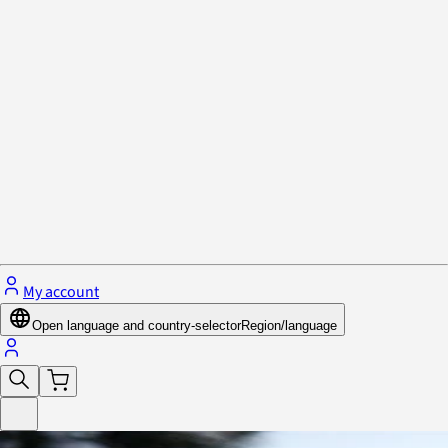
Privacy Policy & Cookies
Close menu
My account
Open language and country-selector
Region/language