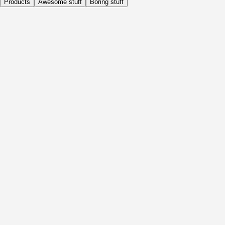
Products
Awesome stuff
Boring stuff
Daily
Before Activity