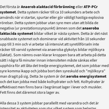
Det första är
Anaerob alaktacid förbränning
eller
ATP-PCr
systemet
. Detta system räcker till ca 10 sekunders arbete och
används när vi startar, spurtar eller gör väldigt hastiga explosiva
rörelser. Detta system jobbar utan syre men utan att bilda de
negativa (ur prestationssynpunkt) ämnen som det
anaeroba
laktacida systemet
bildar vilket är nästa system. Detta är det näst
snabbaste systemet och dominerar vid aktivitet från 10 sekunder
upp till 3 min och vi arbetar så intensivt att syretillförseln inte
räcker till varvid systemet via anaeroba glykolys bildar mjölksyra
(laktat). Som nämns ovan klarar kroppen bara att arbeta på detta
sätt i några få minuter innan intensiteten måste sänkas eller
upphöra för att låta det tredje energisystemet, det som jobbar med
syre komma ikapp och jobba bort den syreskuld och "mjölksyra"
man dragit på sig. Detta 3e system är det
aeroba energisystemet
och det kan jobba med både kolhydrater och fett. Kolhydrater är
effektivast men finns bara i begränsat lager i lever och muskler.
Fett finns det däremot stora lager av.
Alla dessa 3 system jobbar parallellt med varandra och det är
intensitet av aktiviteten som styr vilket system som belastas