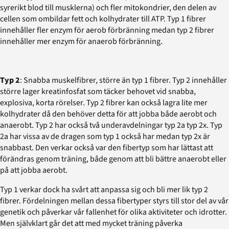
syrerikt blod till musklerna) och fler mitokondrier, den delen av
cellen som ombildar fett och kolhydrater till ATP. Typ 1 fibrer
innehåller fler enzym för aerob förbränning medan typ 2 fibrer
innehåller mer enzym för anaerob förbränning.
Typ 2
: Snabba muskelfibrer, större än typ 1 fibrer. Typ 2 innehåller
större lager kreatinfosfat som täcker behovet vid snabba,
explosiva, korta rörelser. Typ 2 fibrer kan också lagra lite mer
kolhydrater då den behöver detta för att jobba både aerobt och
anaerobt. Typ 2 har också två underavdelningar typ 2a typ 2x. Typ
2a har vissa av de dragen som typ 1 också har medan typ 2x är
snabbast. Den verkar också var den fibertyp som har lättast att
förändras genom träning, både genom att bli bättre anaerobt eller
på att jobba aerobt.
Typ 1 verkar dock ha svårt att anpassa sig och bli mer lik typ 2
fibrer. Fördelningen mellan dessa fibertyper styrs till stor del av vår
genetik och påverkar vår fallenhet för olika aktiviteter och idrotter.
Men självklart går det att med mycket träning påverka