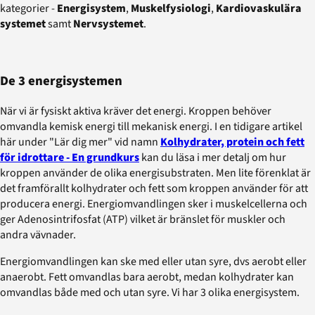
kategorier -
Energisystem
,
Muskelfysiologi
,
Kardiovaskulära
systemet
samt
Nervsystemet
.
De 3 energisystemen
När vi är fysiskt aktiva kräver det energi. Kroppen behöver
omvandla kemisk energi till mekanisk energi. I en tidigare artikel
här under "Lär dig mer" vid namn
Kolhydrater, protein och fett
för idrottare - En grundkurs
kan du läsa i mer detalj om hur
kroppen använder de olika energisubstraten. Men lite förenklat är
det framförallt kolhydrater och fett som kroppen använder för att
producera energi. Energiomvandlingen sker i muskelcellerna och
ger Adenosintrifosfat (ATP) vilket är bränslet för muskler och
andra vävnader.
Energiomvandlingen kan ske med eller utan syre, dvs aerobt eller
anaerobt. Fett omvandlas bara aerobt, medan kolhydrater kan
omvandlas både med och utan syre. Vi har 3 olika energisystem.