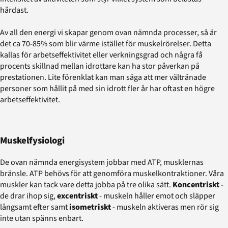
hårdast.
Av all den energi vi skapar genom ovan nämnda processer, så är
det ca 70-85% som blir värme istället för muskelrörelser. Detta
kallas för arbetseffektivitet eller verkningsgrad och några få
procents skillnad mellan idrottare kan ha stor påverkan på
prestationen. Lite förenklat kan man säga att mer vältränade
personer som hållit på med sin idrott fler år har oftast en högre
arbetseffektivitet.
Muskelfysiologi
De ovan nämnda energisystem jobbar med ATP, musklernas
bränsle. ATP behövs för att genomföra muskelkontraktioner. Våra
muskler kan tack vare detta jobba på tre olika sätt.
Koncentriskt
-
de drar ihop sig,
excentriskt
- muskeln håller emot och släpper
långsamt efter samt
isometriskt
- muskeln aktiveras men rör sig
inte utan spänns enbart.