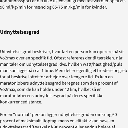
konditionssport er det ikke usædvanligt med testværdier op til 80-
90 ml/kg/min for mænd og 65-75 ml/kg/min for kvinder.
Udnyttelsesgrad
Udnyttelsesgrad beskriver, hvor tæt en person kan operere på sit
Vo2max over en specifik tid. Oftest refereres der til tærsklen, når
man taler om udnyttelsesgrad, dvs. hvilken watt/hastighed/puls
man kan ligge på i ca. 1 time. Men det er egentlig et bredere begreb
for at beskrive loftet for arbejde over længere tid. Fx kan en
maratonløbers udnyttelsesgrad beregnes som den procent af
Vo2max, som de kan holde under 42 km, hvilket så er
maratonløberens udnyttelsesgrad på deres specifikke
konkurrencedistance.
For en “normal” person ligger udnyttelsesgraden omkring 60
procent af maksimalt iltoptag, mens en elitaktiv kan have en
udnyttelsesgrad/tærskel på 90 procent eller endnu højere af