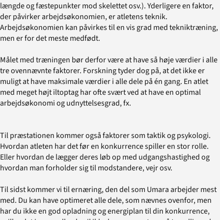
længde og fæstepunkter mod skelettet osv.). Yderligere en faktor,
der påvirker arbejdsøkonomien, er atletens teknik.
Arbejdsøkonomien kan påvirkes til en vis grad med tekniktræning,
men er for det meste medfødt.
Målet med træningen bør derfor være at have så høje værdier i alle
tre ovennævnte faktorer. Forskning tyder dog på, at det ikke er
muligt at have maksimale værdier i alle dele på én gang. En atlet
med meget højt iltoptag har ofte svært ved at have en optimal
arbejdsøkonomi og udnyttelsesgrad, fx.
Til præstationen kommer også faktorer som taktik og psykologi.
Hvordan atleten har det før en konkurrence spiller en stor rolle.
Eller hvordan de lægger deres løb op med udgangshastighed og
hvordan man forholder sig til modstandere, vejr osv.
Til sidst kommer vi til ernæring, den del som Umara arbejder mest
med. Du kan have optimeret alle dele, som nævnes ovenfor, men
har du ikke en god opladning og energiplan til din konkurrence,