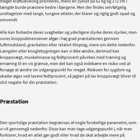
meget kraftudvikling prioriteres, mens en cyklist på 62 kg og 172 cm i
længde burde præstere bedre i bjergene. Men der findes selvfølgelig
undtagelser med lange, tungere atleter, der klarer sig rigtig godt opad og
omvendt.
Alle kan forbedre deres svagheder og yderligere styrke deres styrker, men
vores kroppsdimensioner afgør i høj grad præstationen gennem
luftmodstand, gravitation eller relativt iltoptag, mere om dette nedenfor.
Længden eller knoglebygningen kan vi ikke ændre, derimod kan
kroppsvægt, muskelmasse og fedtprocent påvirkes med træning og
ernæring til en vis grænse, men det kan også indebære en risiko ved at
forsøge at ændre sin udgangspunkt for meget. Risikoen for sygdom og
skader øges ved lavere fedtprocent, så jagten på lav kroppsvægt bliver til
slut negativ for din præstation.
Præstation
Den sportslige præstation begrænses af nogle forskellige parametre, som
vi vil gennemgå nedenfor. Disse kan man tage udgangspunkt i, når man
forklarer, hvad en atlet gør godt eller hvad de skal arbejde mere på.