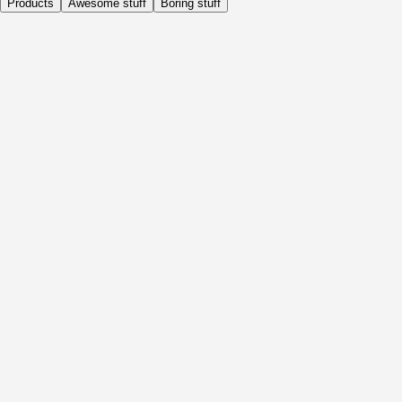
Products
Awesome stuff
Boring stuff
Daily
Before Activity