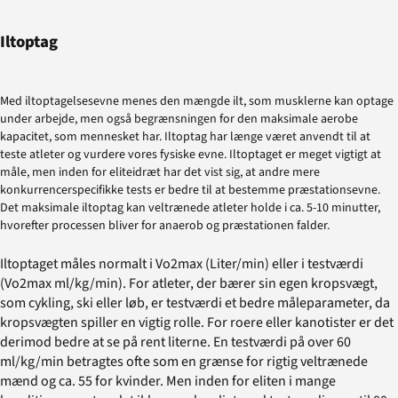
Iltoptag
Med iltoptagelsesevne menes den mængde ilt, som musklerne kan optage
under arbejde, men også begrænsningen for den maksimale aerobe
kapacitet, som mennesket har. Iltoptag har længe været anvendt til at
teste atleter og vurdere vores fysiske evne. Iltoptaget er meget vigtigt at
måle, men inden for eliteidræt har det vist sig, at andre mere
konkurrencerspecifikke tests er bedre til at bestemme præstationsevne.
Det maksimale iltoptag kan veltrænede atleter holde i ca. 5-10 minutter,
hvorefter processen bliver for anaerob og præstationen falder.
Iltoptaget måles normalt i Vo2max (Liter/min) eller i testværdi
(Vo2max ml/kg/min). For atleter, der bærer sin egen kropsvægt,
som cykling, ski eller løb, er testværdi et bedre måleparameter, da
kropsvægten spiller en vigtig rolle. For roere eller kanotister er det
derimod bedre at se på rent literne. En testværdi på over 60
ml/kg/min betragtes ofte som en grænse for rigtig veltrænede
mænd og ca. 55 for kvinder. Men inden for eliten i mange