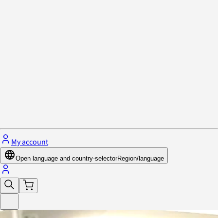
Privacy Policy & Cookies
Close menu
My account
Open language and country-selector
Region/language