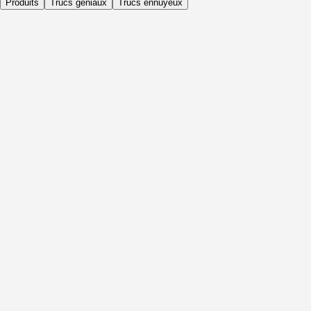
Produits
Trucs géniaux
Trucs ennuyeux
Quotidiennement
Avant l'activité