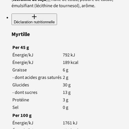
émulsifiant (lécithine de tournesol), arôme.
Déclaration nutritionnelle
Myrtille
Per
45
g
Énergie/kJ
792
kJ
Énergie/kJ
189
kcal
Graisse
6
g
- dont acides gras saturés
2
g
Glucides
30
g
- dont sucres
13
g
Protéine
3
g
Sel
0
g
Per
100
g
Énergie/kJ
1761
kJ