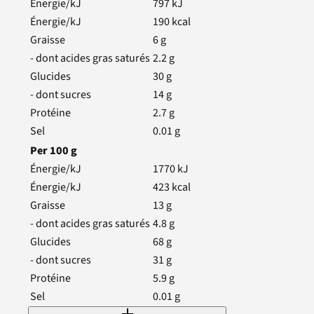
Énergie/kJ
797
kJ
Énergie/kJ
190
kcal
Graisse
6
g
- dont acides gras saturés
2.2
g
Glucides
30
g
- dont sucres
14
g
Protéine
2.7
g
Sel
0.01
g
Per
100
g
Énergie/kJ
1770
kJ
Énergie/kJ
423
kcal
Graisse
13
g
- dont acides gras saturés
4.8
g
Glucides
68
g
- dont sucres
31
g
Protéine
5.9
g
Sel
0.01
g