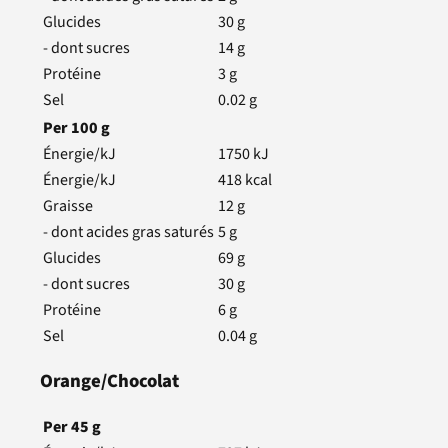
Glucides
30
g
- dont sucres
14
g
Protéine
3
g
Sel
0.02
g
Per
100
g
Énergie/kJ
1750
kJ
Énergie/kJ
418
kcal
Graisse
12
g
- dont acides gras saturés
5
g
Glucides
69
g
- dont sucres
30
g
Protéine
6
g
Sel
0.04
g
Orange/Chocolat
Per
45
g