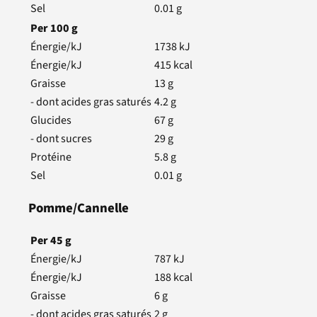
Sel
0.01
g
Per
100
g
Énergie/kJ
1738
kJ
Énergie/kJ
415
kcal
Graisse
13
g
- dont acides gras saturés
4.2
g
Glucides
67
g
- dont sucres
29
g
Protéine
5.8
g
Sel
0.01
g
Pomme/Cannelle
Per
45
g
Énergie/kJ
787
kJ
Énergie/kJ
188
kcal
Graisse
6
g
- dont acides gras saturés
2
g