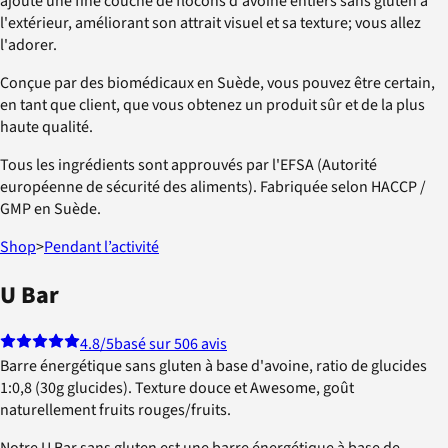
ajouté une fine couche de flocons d'avoine entiers sans gluten à
l'extérieur, améliorant son attrait visuel et sa texture; vous allez
l'adorer.
Conçue par des biomédicaux en Suède, vous pouvez être certain,
en tant que client, que vous obtenez un produit sûr et de la plus
haute qualité.
Tous les ingrédients sont approuvés par l'EFSA (Autorité
européenne de sécurité des aliments). Fabriquée selon HACCP /
GMP en Suède.
Shop
>
Pendant l’activité
U Bar
4.8
/5
basé sur 506 avis
Barre énergétique sans gluten à base d'avoine, ratio de glucides
1:0,8 (30g glucides). Texture douce et Awesome, goût
naturellement fruits rouges/fruits.
Notre U Bar sans gluten est une barre énergétique à base de