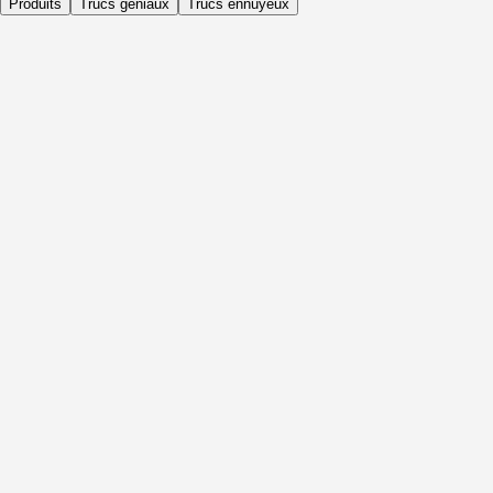
Produits
Trucs géniaux
Trucs ennuyeux
Quotidiennement
Avant l'activité