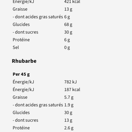
Énergie/kJ
421
kcal
Graisse
13
g
- dont acides gras saturés
6
g
Glucides
68
g
- dont sucres
30
g
Protéine
6
g
Sel
0
g
Rhubarbe
Per
45
g
Énergie/kJ
782
kJ
Énergie/kJ
187
kcal
Graisse
5.7
g
- dont acides gras saturés
1.9
g
Glucides
30
g
- dont sucres
13
g
Protéine
2.6
g