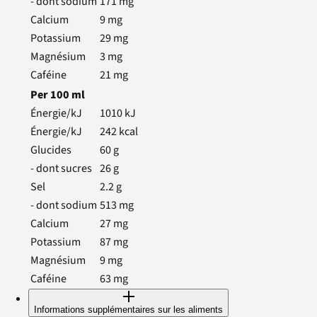
- dont sodium
171
mg
Calcium
9
mg
Potassium
29
mg
Magnésium
3
mg
Caféine
21
mg
Per
100
ml
Énergie/kJ
1010
kJ
Énergie/kJ
242
kcal
Glucides
60
g
- dont sucres
26
g
Sel
2.2
g
- dont sodium
513
mg
Calcium
27
mg
Potassium
87
mg
Magnésium
9
mg
Caféine
63
mg
Informations supplémentaires sur les aliments