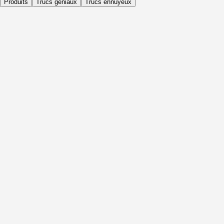
Produits
Trucs géniaux
Trucs ennuyeux
Quotidiennement
Avant l'activité