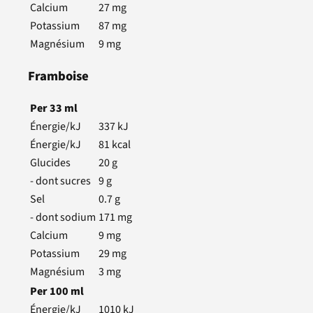
Calcium
27
mg
Potassium
87
mg
Magnésium
9
mg
Framboise
Per
33
ml
Énergie/kJ
337
kJ
Énergie/kJ
81
kcal
Glucides
20
g
- dont sucres
9
g
Sel
0.7
g
- dont sodium
171
mg
Calcium
9
mg
Potassium
29
mg
Magnésium
3
mg
Per
100
ml
Énergie/kJ
1010
kJ