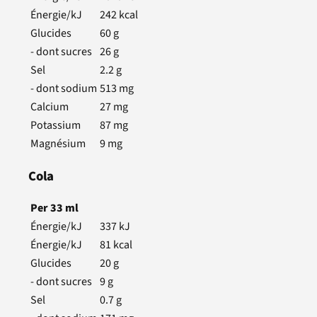
Énergie/kJ
242
kcal
Glucides
60
g
- dont sucres
26
g
Sel
2.2
g
- dont sodium
513
mg
Calcium
27
mg
Potassium
87
mg
Magnésium
9
mg
Cola
Per
33
ml
Énergie/kJ
337
kJ
Énergie/kJ
81
kcal
Glucides
20
g
- dont sucres
9
g
Sel
0.7
g