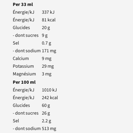
Per
33
ml
Énergie/kJ
337
kJ
Énergie/kJ
81
kcal
Glucides
20
g
- dont sucres
9
g
Sel
0.7
g
- dont sodium
171
mg
Calcium
9
mg
Potassium
29
mg
Magnésium
3
mg
Per
100
ml
Énergie/kJ
1010
kJ
Énergie/kJ
242
kcal
Glucides
60
g
- dont sucres
26
g
Sel
2.2
g
- dont sodium
513
mg