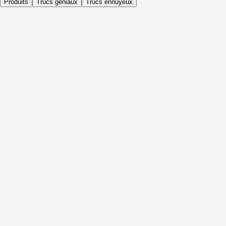
Produits
Trucs géniaux
Trucs ennuyeux
Quotidiennement
Avant l'activité