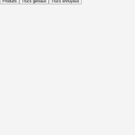
Produits
Trucs géniaux
Trucs ennuyeux
Quotidiennement
Avant l'activité