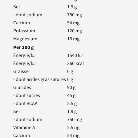
Sel
1.9
g
- dont sodium
750
mg
Calcium
54
mg
Potassium
120
mg
Magnésium
15
mg
Per
100
g
Énergie/kJ
1540
kJ
Énergie/kJ
360
kcal
Graisse
0
g
- dont acides gras saturés
0
g
Glucides
90
g
- dont sucres
45
g
- dont BCAA
2.5
g
Sel
1.9
g
- dont sodium
750
mg
Vitamine A
2.5
ug
Calcium
54
mg