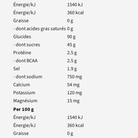
Énergie/kJ
1540
kJ
Énergie/kJ
360
kcal
Graisse
0
g
- dont acides gras saturés
0
g
Glucides
90
g
- dont sucres
45
g
Protéine
2.5
g
- dont BCAA
2.5
g
Sel
1.9
g
- dont sodium
750
mg
Calcium
54
mg
Potassium
120
mg
Magnésium
15
mg
Per
100
g
Énergie/kJ
1540
kJ
Énergie/kJ
360
kcal
Graisse
0
g