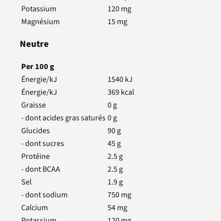
Potassium
120
mg
Magnésium
15
mg
Neutre
Per
100
g
Énergie/kJ
1540
kJ
Énergie/kJ
369
kcal
Graisse
0
g
- dont acides gras saturés
0
g
Glucides
90
g
- dont sucres
45
g
Protéine
2.5
g
- dont BCAA
2.5
g
Sel
1.9
g
- dont sodium
750
mg
Calcium
54
mg
Potassium
120
mg