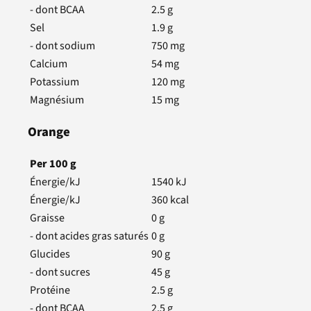
- dont BCAA
2.5
g
Sel
1.9
g
- dont sodium
750
mg
Calcium
54
mg
Potassium
120
mg
Magnésium
15
mg
Orange
Per
100
g
Énergie/kJ
1540
kJ
Énergie/kJ
360
kcal
Graisse
0
g
- dont acides gras saturés
0
g
Glucides
90
g
- dont sucres
45
g
Protéine
2.5
g
- dont BCAA
2.5
g