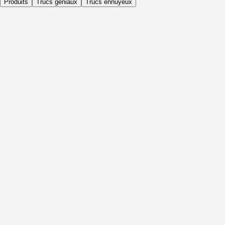
Produits
Trucs géniaux
Trucs ennuyeux
Quotidiennement
Avant l'activité