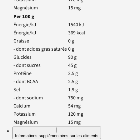
Magnésium
15
mg
Per
100
g
Énergie/kJ
1540
kJ
Énergie/kJ
369
kcal
Graisse
0
g
- dont acides gras saturés
0
g
Glucides
90
g
- dont sucres
45
g
Protéine
2.5
g
- dont BCAA
2.5
g
Sel
1.9
g
- dont sodium
750
mg
Calcium
54
mg
Potassium
120
mg
Magnésium
15
mg
Informations supplémentaires sur les aliments