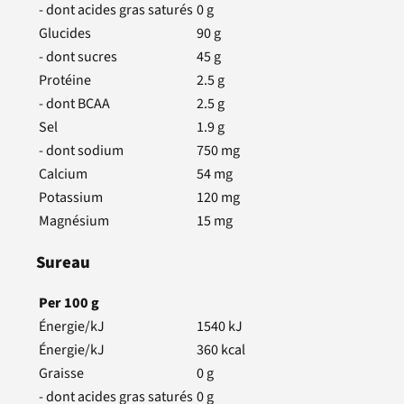
- dont acides gras saturés
0
g
Glucides
90
g
- dont sucres
45
g
Protéine
2.5
g
- dont BCAA
2.5
g
Sel
1.9
g
- dont sodium
750
mg
Calcium
54
mg
Potassium
120
mg
Magnésium
15
mg
Sureau
Per
100
g
Énergie/kJ
1540
kJ
Énergie/kJ
360
kcal
Graisse
0
g
- dont acides gras saturés
0
g