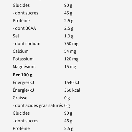
Glucides
90
g
- dont sucres
45
g
Protéine
2.5
g
- dont BCAA
2.5
g
Sel
1.9
g
- dont sodium
750
mg
Calcium
54
mg
Potassium
120
mg
Magnésium
15
mg
Per
100
g
Énergie/kJ
1540
kJ
Énergie/kJ
360
kcal
Graisse
0
g
- dont acides gras saturés
0
g
Glucides
90
g
- dont sucres
45
g
Protéine
2.5
g