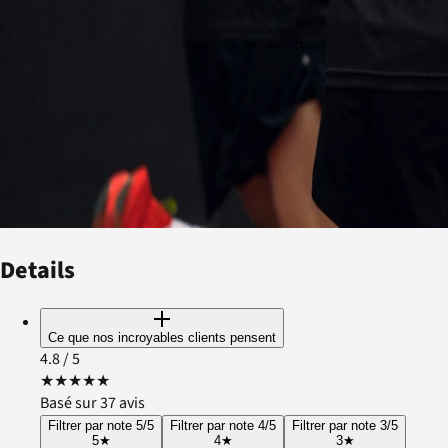
Details
Ce que nos incroyables clients pensent
4.8
/ 5
★
★
★
★
★
Basé sur 37 avis
Filtrer par note 5/5
Filtrer par note 4/5
Filtrer par note 3/5
5
★
4
★
3
★