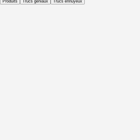
Produits
Trucs géniaux
Trucs ennuyeux
Quotidiennement
Avant l'activité