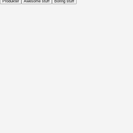
Produkter
Awesome stuff
Boring stuff
Dagligen
Före Aktivitet