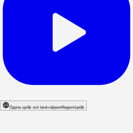
Öppna språk och land-väljaren
Region/språk