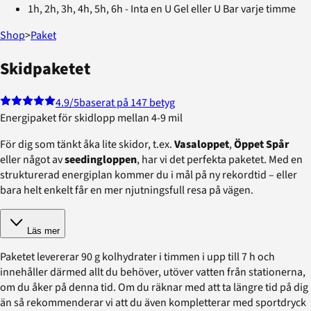
1h, 2h, 3h, 4h, 5h, 6h - Inta en U Gel eller U Bar varje timme
Shop
>
Paket
Skidpaketet
4.9
/5
baserat på 147 betyg
Energipaket för skidlopp mellan 4-9 mil
För dig som tänkt åka lite skidor, t.ex.
Vasaloppet
,
Öppet Spår
eller något av
seedingloppen
, har vi det perfekta paketet. Med en
strukturerad energiplan kommer du i mål på ny rekordtid – eller
bara helt enkelt får en mer njutningsfull resa på vägen.
Läs mer
Paketet levererar 90 g kolhydrater i timmen i upp till 7 h och
innehåller därmed allt du behöver, utöver vatten från stationerna,
om du åker på denna tid. Om du räknar med att ta längre tid på dig
än så rekommenderar vi att du även kompletterar med sportdryck