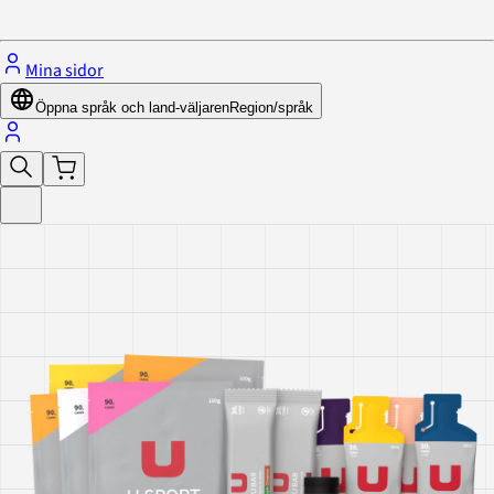
Stäng menyn
Mina sidor
Öppna språk och land-väljaren
Region/språk