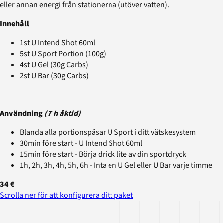
eller annan energi från stationerna (utöver vatten).
Innehåll
1st U Intend Shot 60ml
5st U Sport Portion (100g)
4st U Gel (30g Carbs)
2st U Bar (30g Carbs)
Användning
(7 h åktid)
Blanda alla portionspåsar U Sport i ditt vätskesystem
30min före start - U Intend Shot 60ml
15min före start - Börja drick lite av din sportdryck
1h, 2h, 3h, 4h, 5h, 6h - Inta en U Gel eller U Bar varje timme
34 €
Scrolla ner för att konfigurera ditt paket