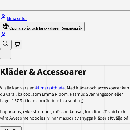
Stäng menyn
Mina sidor
Öppna språk och land-väljaren
Region/språk
Kläder & Accessoarer
Vi alla kan vara en
#UmaraAthlete
. Med kläder och accessoarer kan
du vara lika cool som Emma Ribom, Rasmus Svenningsson eller
Lager 157 Ski team, om än inte lika snabb ;)
Löparkeps, cykelstrumpor, mössor, kepsar, funktions T-shirt och
våra Awesome hoodies, vi har massor av snygga kläder att välja på.
Läs mer
...