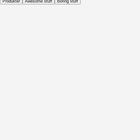
Produkter
Awesome stuff
Boring stuff
Dagligen
Före Aktivitet