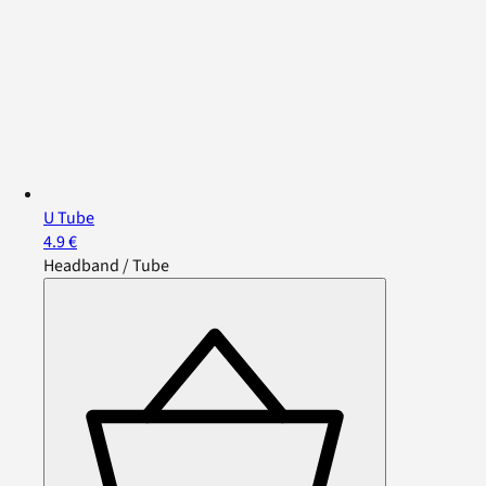
U Tube
4.9 €
Headband / Tube