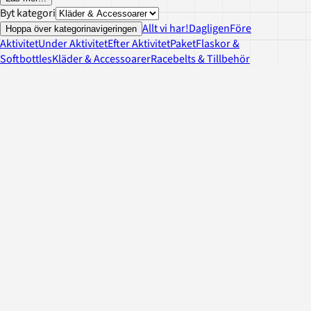
Byt kategori
Allt vi har!
Dagligen
Före
Hoppa över kategorinavigeringen
Aktivitet
Under Aktivitet
Efter Aktivitet
Paket
Flaskor &
Softbottles
Kläder & Accessoarer
Racebelts & Tillbehör