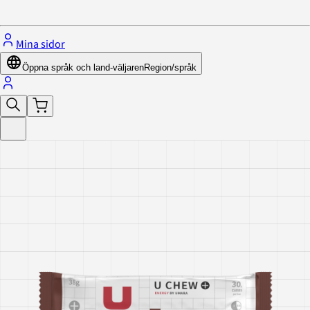
Stäng menyn
Mina sidor
Öppna språk och land-väljaren
Region/språk