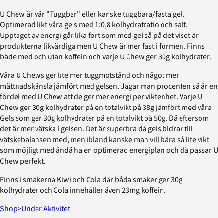
U Chew är vår "Tuggbar" eller kanske tuggbara/fasta gel.
Optimerad likt våra gels med 1:0,8 kolhydratratio och salt.
Upptaget av energi går lika fort som med gel så på det viset är
produkterna likvärdiga men U Chew är mer fast i formen. Finns
både med och utan koffein och varje U Chew ger 30g kolhydrater.
Våra U Chews ger lite mer tuggmotstånd och något mer
mättnadskänsla jämfört med gelsen. Jagar man procenten så är en
fördel med U Chew att de ger mer energi per viktenhet. Varje U
Chew ger 30g kolhydrater på en totalvikt på 38g jämfört med våra
Gels som ger 30g kolhydrater på en totalvikt på 50g. Då eftersom
det är mer vätska i gelsen. Det är superbra då gels bidrar till
vätskebalansen med, men ibland kanske man vill bära så lite vikt
som möjligt med ändå ha en optimerad energiplan och då passar U
Chew perfekt.
Finns i smakerna Kiwi och Cola där båda smaker ger 30g
kolhydrater och Cola innehåller även 23mg koffein.
Shop
>
Under Aktivitet