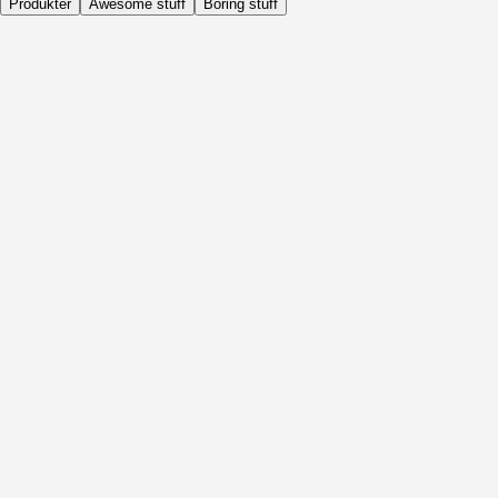
Produkter
Awesome stuff
Boring stuff
Dagligen
Före Aktivitet