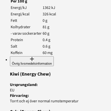
Per
100
g
Energi/kJ
1362
kJ
Energi/kcal
326
kcal
Fett
0
g
Kolhydrater
81
g
- varav sockerarter
60
g
Protein
0.4
g
Salt
0.6
g
Koffein
60
mg
Övrig livsmedelsinformation
Kiwi
(Energy Chew)
Ursprungsland
:
EU
Förvaring
:
Torrt och ej över normal rumstemperatur