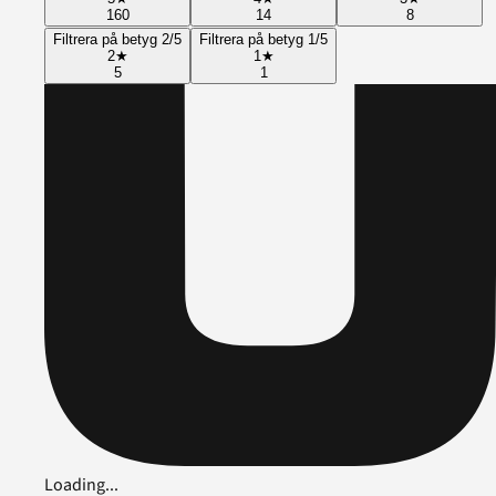
160
14
8
Filtrera på betyg 2/5
Filtrera på betyg 1/5
2
★
1
★
5
1
Loading...