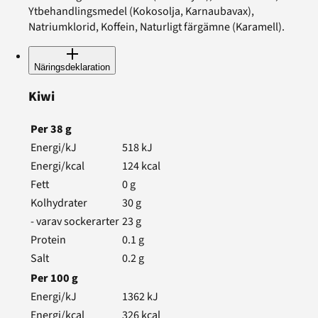
Ytbehandlingsmedel (Kokosolja, Karnaubavax),
Natriumklorid, Koffein, Naturligt färgämne (Karamell).
Näringsdeklaration
Kiwi
Per
38
g
Energi/kJ
518
kJ
Energi/kcal
124
kcal
Fett
0
g
Kolhydrater
30
g
- varav sockerarter
23
g
Protein
0.1
g
Salt
0.2
g
Per
100
g
Energi/kJ
1362
kJ
Energi/kcal
326
kcal