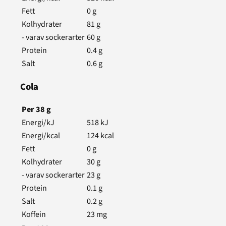
Fett
0
g
Kolhydrater
81
g
- varav sockerarter
60
g
Protein
0.4
g
Salt
0.6
g
Cola
Per
38
g
Energi/kJ
518
kJ
Energi/kcal
124
kcal
Fett
0
g
Kolhydrater
30
g
- varav sockerarter
23
g
Protein
0.1
g
Salt
0.2
g
Koffein
23
mg