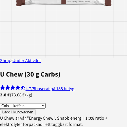
Shop
>
Under Aktivitet
U Chew (30 g Carbs)
4.7
/5
baserat på 188 betyg
2.8 €
(
73.68 €
/
kg
)
Lägg i kundvagnen
U Chew är vår "Energy Chew". Snabb energi i 1:0:8 ratio +
elektrolyter förpackad i ett tuggbart format.