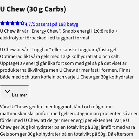
U Chew (30 g Carbs)
4.7
/5
baserat på 188 betyg
U Chew är vår "Energy Chew". Snabb energi i 1:0:8 ratio +
elektrolyter förpackad i ett tuggbart format.
U Chew är vår "Tuggbar" eller kanske tuggbara/fasta gel.
Optimerad likt våra gels med 1:0,8 kolhydratratio och salt.
Upptaget av energi går lika fort som med gel så på det viset är
produkterna likvärdiga men U Chew är mer fast i formen. Finns
både med och utan koffein och varje U Chew ger 30g kolhydrater.
Läs mer
Våra U Chews ger lite mer tuggmotstånd och något mer
mättnadskänsla jämfört med gelsen. Jagar man procenten så är en
fördel med U Chew att de ger mer energi per viktenhet. Varje U
Chew ger 30g kolhydrater på en totalvikt på 38g jämfört med våra
Gels som ger 30g kolhydrater på en totalvikt på 50g. Då eftersom