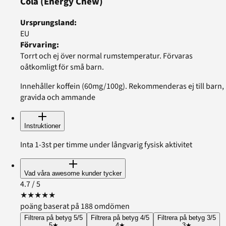
Cola
(Energy Chew)
Ursprungsland
:
EU
Förvaring
:
Torrt och ej över normal rumstemperatur. Förvaras
oåtkomligt för små barn.
Innehåller koffein (60mg/100g). Rekommenderas ej till barn,
gravida och ammande
Instruktioner
Inta 1-3st per timme under långvarig fysisk aktivitet
Vad våra awesome kunder tycker
4.7
/ 5
★
★
★
★
★
poäng baserat på 188 omdömen
Filtrera på betyg 5/5
Filtrera på betyg 4/5
Filtrera på betyg 3/5
5
★
4
★
3
★