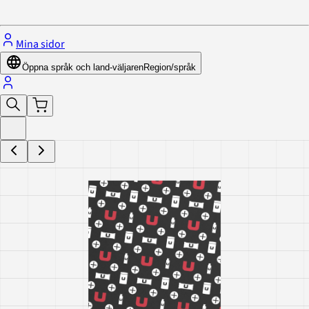
Stäng menyn
Mina sidor
Öppna språk och land-väljaren
Region/språk