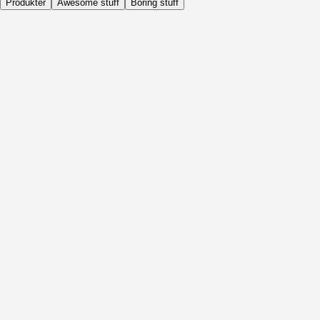
Produkter
Awesome stuff
Boring stuff
Dagligen
Före Aktivitet