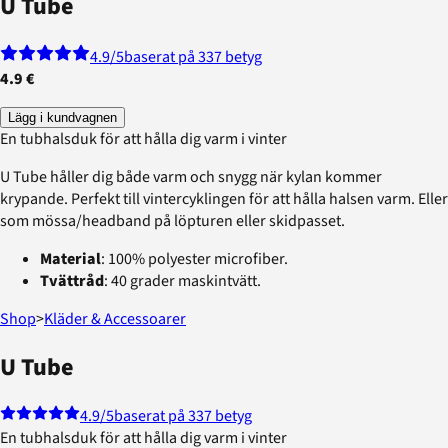
U Tube
4.9
/5
baserat på 337 betyg
4.9 €
Lägg i kundvagnen
En tubhalsduk för att hålla dig varm i vinter
U Tube håller dig både varm och snygg när kylan kommer
krypande. Perfekt till vintercyklingen för att hålla halsen varm. Eller
som mössa/headband på löpturen eller skidpasset.
Material
: 100% polyester microfiber.
Tvättråd
: 40 grader maskintvätt.
Shop
>
Kläder & Accessoarer
U Tube
4.9
/5
baserat på 337 betyg
En tubhalsduk för att hålla dig varm i vinter