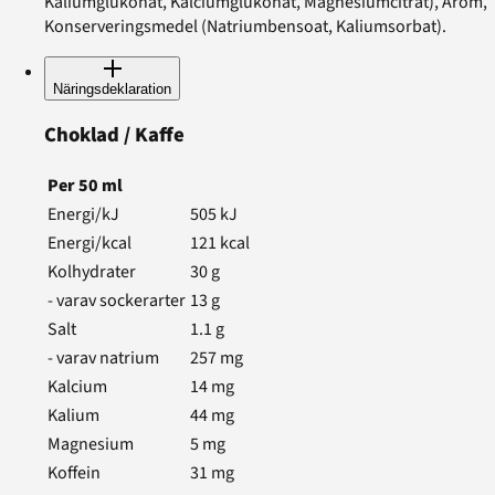
Kaliumglukonat, Kalciumglukonat, Magnesiumcitrat), Arom,
Konserveringsmedel (Natriumbensoat, Kaliumsorbat).
Näringsdeklaration
Choklad / Kaffe
Per
50
ml
Energi/kJ
505
kJ
Energi/kcal
121
kcal
Kolhydrater
30
g
- varav sockerarter
13
g
Salt
1.1
g
- varav natrium
257
mg
Kalcium
14
mg
Kalium
44
mg
Magnesium
5
mg
Koffein
31
mg