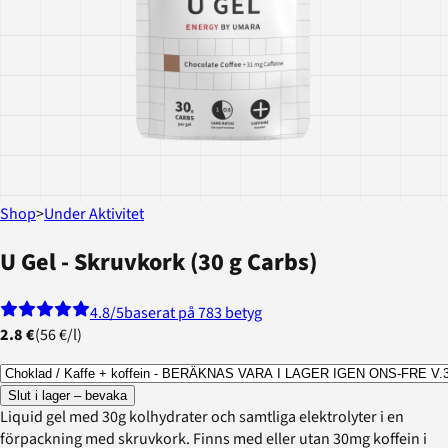
Shop
>
Under Aktivitet
U Gel - Skruvkork (30 g Carbs)
4.8
/5
baserat på 783 betyg
2.8 €
(
56 €
/
l
)
Slut i lager – bevaka
Liquid gel med 30g kolhydrater och samtliga elektrolyter i en
förpackning med skruvkork. Finns med eller utan 30mg koffein i