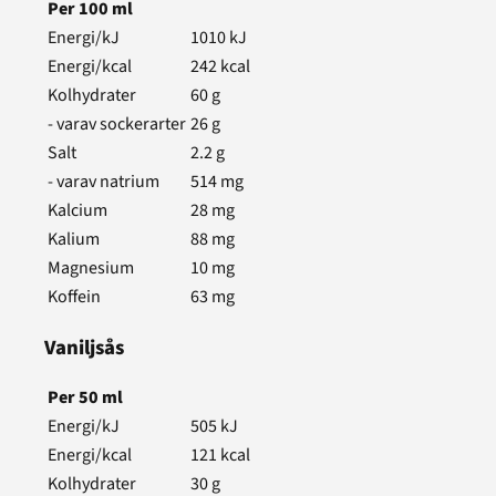
Per
100
ml
Energi/kJ
1010
kJ
Energi/kcal
242
kcal
Kolhydrater
60
g
- varav sockerarter
26
g
Salt
2.2
g
- varav natrium
514
mg
Kalcium
28
mg
Kalium
88
mg
Magnesium
10
mg
Koffein
63
mg
Vaniljsås
Per
50
ml
Energi/kJ
505
kJ
Energi/kcal
121
kcal
Kolhydrater
30
g