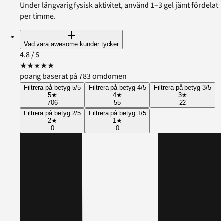
Under långvarig fysisk aktivitet, använd 1–3 gel jämt fördelat
per timme.
Vad våra awesome kunder tycker
4.8
/ 5
★
★
★
★
★
poäng baserat på 783 omdömen
Filtrera på betyg 5/5
Filtrera på betyg 4/5
Filtrera på betyg 3/5
5
★
4
★
3
★
706
55
22
Filtrera på betyg 2/5
Filtrera på betyg 1/5
2
★
1
★
0
0