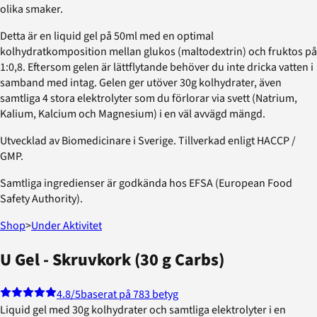
olika smaker.
Detta är en liquid gel på 50ml med en optimal
kolhydratkomposition mellan glukos (maltodextrin) och fruktos på
1:0,8. Eftersom gelen är lättflytande behöver du inte dricka vatten i
samband med intag. Gelen ger utöver 30g kolhydrater, även
samtliga 4 stora elektrolyter som du förlorar via svett (Natrium,
Kalium, Kalcium och Magnesium) i en väl avvägd mängd.
Utvecklad av Biomedicinare i Sverige. Tillverkad enligt HACCP /
GMP.
Samtliga ingredienser är godkända hos EFSA (European Food
Safety Authority).
Shop
>
Under Aktivitet
U Gel - Skruvkork (30 g Carbs)
4.8
/5
baserat på 783 betyg
Liquid gel med 30g kolhydrater och samtliga elektrolyter i en