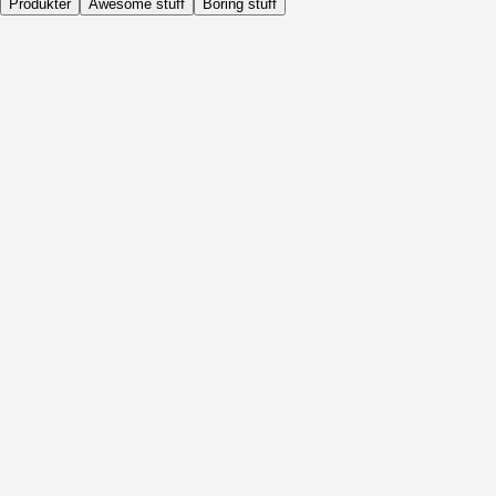
Produkter
Awesome stuff
Boring stuff
Dagligen
Före Aktivitet