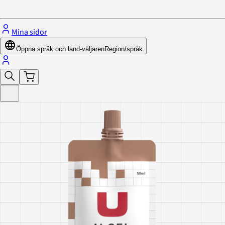
Stäng menyn
Mina sidor
Öppna språk och land-väljaren
Region/språk