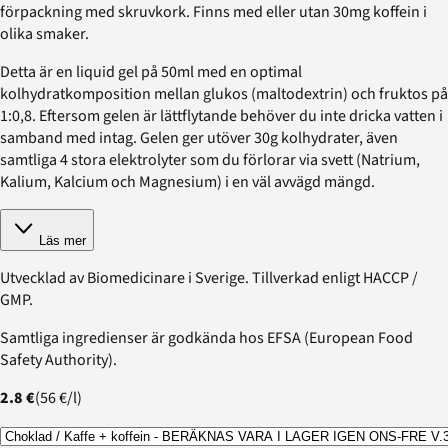
förpackning med skruvkork. Finns med eller utan 30mg koffein i
olika smaker.
Detta är en liquid gel på 50ml med en optimal
kolhydratkomposition mellan glukos (maltodextrin) och fruktos på
1:0,8. Eftersom gelen är lättflytande behöver du inte dricka vatten i
samband med intag. Gelen ger utöver 30g kolhydrater, även
samtliga 4 stora elektrolyter som du förlorar via svett (Natrium,
Kalium, Kalcium och Magnesium) i en väl avvägd mängd.
Läs mer
Utvecklad av Biomedicinare i Sverige. Tillverkad enligt HACCP /
GMP.
Samtliga ingredienser är godkända hos EFSA (European Food
Safety Authority).
2.8 €
(
56 €
/
l
)