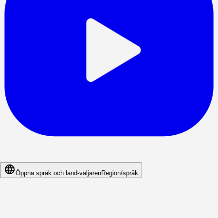
Öppna språk och land-väljaren
Region/språk