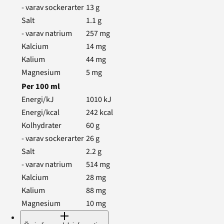
- varav sockerarter
13
g
Salt
1.1
g
- varav natrium
257
mg
Kalcium
14
mg
Kalium
44
mg
Magnesium
5
mg
Per
100
ml
Energi/kJ
1010
kJ
Energi/kcal
242
kcal
Kolhydrater
60
g
- varav sockerarter
26
g
Salt
2.2
g
- varav natrium
514
mg
Kalcium
28
mg
Kalium
88
mg
Magnesium
10
mg