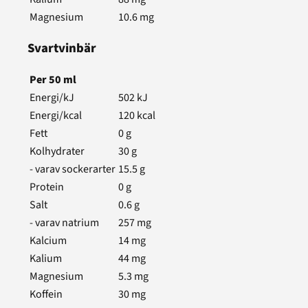
Magnesium
10.6
mg
Svartvinbär
Per
50
ml
Energi/kJ
502
kJ
Energi/kcal
120
kcal
Fett
0
g
Kolhydrater
30
g
- varav sockerarter
15.5
g
Protein
0
g
Salt
0.6
g
- varav natrium
257
mg
Kalcium
14
mg
Kalium
44
mg
Magnesium
5.3
mg
Koffein
30
mg