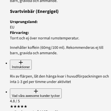
barn, gravida och ammande.
Svartvinbär
(Energigel)
Ursprungsland
:
EU
Förvaring
:
Torrt och ej över normal rumstemperatur.
Innehåller koffein (60mg/100 ml). Rekommenderas ej till
barn, gravida och ammande.
Instruktioner
Riv av flärpen, låt den hänga kvar i huvudförpackningen och
inta 1-3 gel per timme under aktivitet
Vad våra awesome kunder tycker
4.8
/ 5
★
★
★
★
★