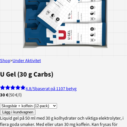
Shop
>
Under Aktivitet
U Gel (30 g Carbs)
4.8
/5
baserat på 1107 betyg
30 €
(
50 €
/
l
)
Lägg i kundvagnen
Liquid gel på 50 ml med 30 g kolhydrater och viktiga elektrolyter, i
flera goda smaker. Med eller utan 30 mg koffein. Kan frysas för