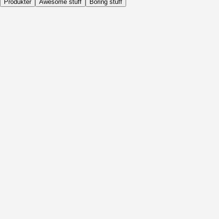
Produkter
Awesome stuff
Boring stuff
Dagligen
Före Aktivitet