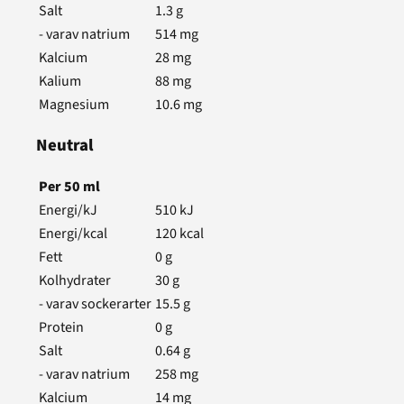
Salt
1.3
g
- varav natrium
514
mg
Kalcium
28
mg
Kalium
88
mg
Magnesium
10.6
mg
Neutral
Per
50
ml
Energi/kJ
510
kJ
Energi/kcal
120
kcal
Fett
0
g
Kolhydrater
30
g
- varav sockerarter
15.5
g
Protein
0
g
Salt
0.64
g
- varav natrium
258
mg
Kalcium
14
mg