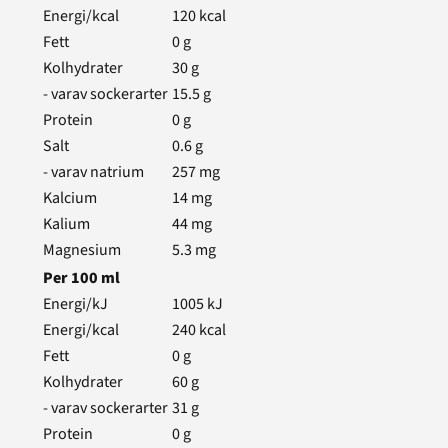
Energi/kcal
120
kcal
Fett
0
g
Kolhydrater
30
g
- varav sockerarter
15.5
g
Protein
0
g
Salt
0.6
g
- varav natrium
257
mg
Kalcium
14
mg
Kalium
44
mg
Magnesium
5.3
mg
Per
100
ml
Energi/kJ
1005
kJ
Energi/kcal
240
kcal
Fett
0
g
Kolhydrater
60
g
- varav sockerarter
31
g
Protein
0
g