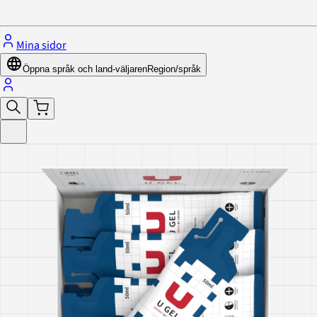
Stäng menyn
Mina sidor
Öppna språk och land-väljaren
Region/språk