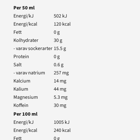
Per
50
ml
Energi/kJ
502
kJ
Energi/kcal
120
kcal
Fett
0
g
Kolhydrater
30
g
- varav sockerarter
15.5
g
Protein
0
g
Salt
0.6
g
- varav natrium
257
mg
Kalcium
14
mg
Kalium
44
mg
Magnesium
5.3
mg
Koffein
30
mg
Per
100
ml
Energi/kJ
1005
kJ
Energi/kcal
240
kcal
Fett
0
g