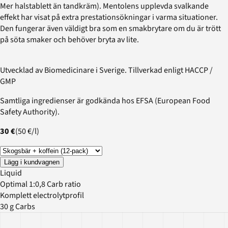
Mer halstablett än tandkräm). Mentolens upplevda svalkande
effekt har visat på extra prestationsökningar i varma situationer.
Den fungerar även väldigt bra som en smakbrytare om du är trött
på söta smaker och behöver bryta av lite.
Utvecklad av Biomedicinare i Sverige. Tillverkad enligt HACCP /
GMP
Samtliga ingredienser är godkända hos EFSA (European Food
Safety Authority).
30 €
(
50 €
/
l
)
Lägg i kundvagnen
Liquid
Optimal 1:0,8 Carb ratio
Komplett electrolytprofil
30 g Carbs