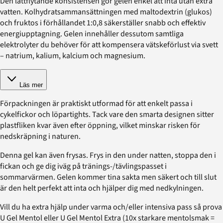
Den lättflytande konsistensen gör gelen enkel att inta utan extra
vatten. Kolhydratsammansättningen med maltodextrin (glukos)
och fruktos i förhållandet 1:0,8 säkerställer snabb och effektiv
energiupptagning. Gelen innehåller dessutom samtliga
elektrolyter du behöver för att kompensera vätskeförlust via svett
– natrium, kalium, kalcium och magnesium.
Läs mer
Förpackningen är praktiskt utformad för att enkelt passa i
cykelfickor och löpartights. Tack vare den smarta designen sitter
plastfliken kvar även efter öppning, vilket minskar risken för
nedskräpning i naturen.
Denna gel kan även frysas. Frys in den under natten, stoppa den i
fickan och ge dig iväg på tränings-/tävlingspasset i
sommarvärmen. Gelen kommer tina sakta men säkert och till slut
är den helt perfekt att inta och hjälper dig med nedkylningen.
Vill du ha extra hjälp under varma och/eller intensiva pass så prova
U Gel Mentol eller U Gel Mentol Extra (10x starkare mentolsmak =