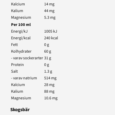
Kalcium
14
mg
Kalium
44
mg
Magnesium
5.3
mg
Per
100
ml
Energi/kJ
1005
kJ
Energi/kcal
240
kcal
Fett
0
g
Kolhydrater
60
g
- varav sockerarter
31
g
Protein
0
g
Salt
1.3
g
- varav natrium
514
mg
Kalcium
28
mg
Kalium
88
mg
Magnesium
10.6
mg
Skogsbär