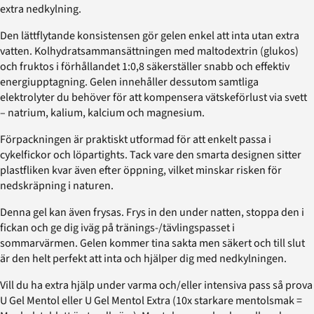
extra nedkylning.
Den lättflytande konsistensen gör gelen enkel att inta utan extra
vatten. Kolhydratsammansättningen med maltodextrin (glukos)
och fruktos i förhållandet 1:0,8 säkerställer snabb och effektiv
energiupptagning. Gelen innehåller dessutom samtliga
elektrolyter du behöver för att kompensera vätskeförlust via svett
– natrium, kalium, kalcium och magnesium.
Förpackningen är praktiskt utformad för att enkelt passa i
cykelfickor och löpartights. Tack vare den smarta designen sitter
plastfliken kvar även efter öppning, vilket minskar risken för
nedskräpning i naturen.
Denna gel kan även frysas. Frys in den under natten, stoppa den i
fickan och ge dig iväg på tränings-/tävlingspasset i
sommarvärmen. Gelen kommer tina sakta men säkert och till slut
är den helt perfekt att inta och hjälper dig med nedkylningen.
Vill du ha extra hjälp under varma och/eller intensiva pass så prova
U Gel Mentol eller U Gel Mentol Extra (10x starkare mentolsmak =