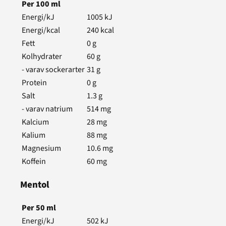
Per
100
ml
Energi/kJ
1005
kJ
Energi/kcal
240
kcal
Fett
0
g
Kolhydrater
60
g
- varav sockerarter
31
g
Protein
0
g
Salt
1.3
g
- varav natrium
514
mg
Kalcium
28
mg
Kalium
88
mg
Magnesium
10.6
mg
Koffein
60
mg
Mentol
Per
50
ml
Energi/kJ
502
kJ