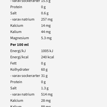
- varav sockerarter
15.5
g
Protein
0
g
Salt
0.6
g
- varav natrium
257
mg
Kalcium
14
mg
Kalium
44
mg
Magnesium
5.3
mg
Per
100
ml
Energi/kJ
1005
kJ
Energi/kcal
240
kcal
Fett
0
g
Kolhydrater
60
g
- varav sockerarter
31
g
Protein
0
g
Salt
1.3
g
- varav natrium
514
mg
Kalcium
28
mg
Kalium
88
mg