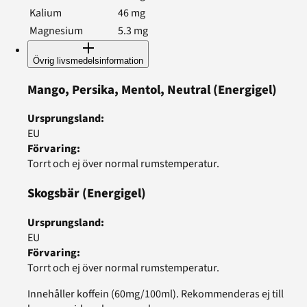
Kalium
46
mg
Magnesium
5.3
mg
Övrig livsmedelsinformation
Mango, Persika, Mentol, Neutral
(Energigel)
Ursprungsland
:
EU
Förvaring
:
Torrt och ej över normal rumstemperatur.
Skogsbär
(Energigel)
Ursprungsland
:
EU
Förvaring
:
Torrt och ej över normal rumstemperatur.
Innehåller koffein (60mg/100ml). Rekommenderas ej till