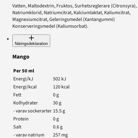
Vatten, Maltodextrin, Fruktos, Surhetsreglerare (Citronsyra),
Natriumklorid, Natriumcitrat, Kalciumlaktat, Kaliumcitrat,
Magnesiumcitrat, Geleringsmedel (Xantangummi)
Konserveringsmedel (Kaliumsorbat).
Näringsdeklaration
Mango
Per
50
ml
Energi/kJ
502
kJ
Energi/kcal
120
kcal
Fett
0
g
Kolhydrater
30
g
- varav sockerarter
15.5
g
Protein
0
g
Salt
0.6
g
- varav natrium
257
mg