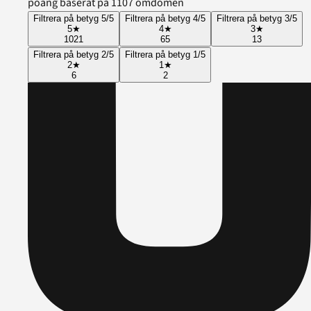
poäng baserat på 1107 omdömen
Filtrera på betyg 5/5
Filtrera på betyg 4/5
Filtrera på betyg 3/5
5
★
4
★
3
★
1021
65
13
Filtrera på betyg 2/5
Filtrera på betyg 1/5
2
★
1
★
6
2