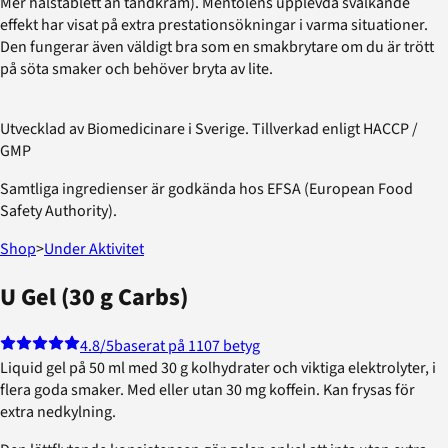
Mer halstablett än tandkräm). Mentolens upplevda svalkande
effekt har visat på extra prestationsökningar i varma situationer.
Den fungerar även väldigt bra som en smakbrytare om du är trött
på söta smaker och behöver bryta av lite.
Utvecklad av Biomedicinare i Sverige. Tillverkad enligt HACCP /
GMP
Samtliga ingredienser är godkända hos EFSA (European Food
Safety Authority).
Shop
>
Under Aktivitet
U Gel (30 g Carbs)
4.8
/5
baserat på 1107 betyg
Liquid gel på 50 ml med 30 g kolhydrater och viktiga elektrolyter, i
flera goda smaker. Med eller utan 30 mg koffein. Kan frysas för
extra nedkylning.