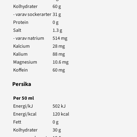
Kolhydrater
60
g
- varav sockerarter
31
g
Protein
0
g
Salt
1.3
g
- varav natrium
514
mg
Kalcium
28
mg
Kalium
88
mg
Magnesium
10.6
mg
Koffein
60
mg
Persika
Per
50
ml
Energi/kJ
502
kJ
Energi/kcal
120
kcal
Fett
0
g
Kolhydrater
30
g