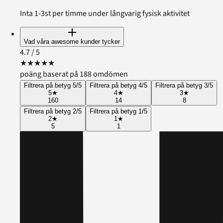
Inta 1-3st per timme under långvarig fysisk aktivitet
Vad våra awesome kunder tycker
4.7
/ 5
★
★
★
★
★
poäng baserat på 188 omdömen
Filtrera på betyg 5/5
Filtrera på betyg 4/5
Filtrera på betyg 3/5
5
★
4
★
3
★
160
14
8
Filtrera på betyg 2/5
Filtrera på betyg 1/5
2
★
1
★
5
1