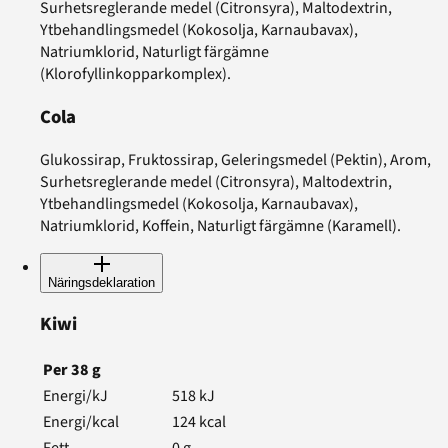
Surhetsreglerande medel (Citronsyra), Maltodextrin,
Ytbehandlingsmedel (Kokosolja, Karnaubavax),
Natriumklorid, Naturligt färgämne
(Klorofyllinkopparkomplex).
Cola
Glukossirap, Fruktossirap, Geleringsmedel (Pektin), Arom,
Surhetsreglerande medel (Citronsyra), Maltodextrin,
Ytbehandlingsmedel (Kokosolja, Karnaubavax),
Natriumklorid, Koffein, Naturligt färgämne (Karamell).
Näringsdeklaration
Kiwi
Per
38
g
Energi/kJ
518
kJ
Energi/kcal
124
kcal