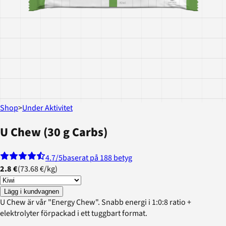
Shop
>
Under Aktivitet
U Chew (30 g Carbs)
4.7
/5
baserat på 188 betyg
2.8 €
(
73.68 €
/
kg
)
Lägg i kundvagnen
U Chew är vår "Energy Chew". Snabb energi i 1:0:8 ratio +
elektrolyter förpackad i ett tuggbart format.