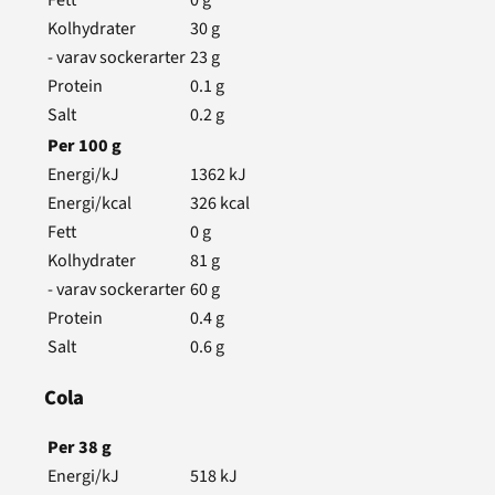
Fett
0
g
Kolhydrater
30
g
- varav sockerarter
23
g
Protein
0.1
g
Salt
0.2
g
Per
100
g
Energi/kJ
1362
kJ
Energi/kcal
326
kcal
Fett
0
g
Kolhydrater
81
g
- varav sockerarter
60
g
Protein
0.4
g
Salt
0.6
g
Cola
Per
38
g
Energi/kJ
518
kJ