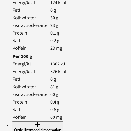
Energi/kcal
124
kcal
Fett
0
g
Kolhydrater
30
g
- varav sockerarter
23
g
Protein
0.1
g
Salt
0.2
g
Koffein
23
mg
Per
100
g
Energi/kJ
1362
kJ
Energi/kcal
326
kcal
Fett
0
g
Kolhydrater
81
g
- varav sockerarter
60
g
Protein
0.4
g
Salt
0.6
g
Koffein
60
mg
Övrig livsmedelsinformation