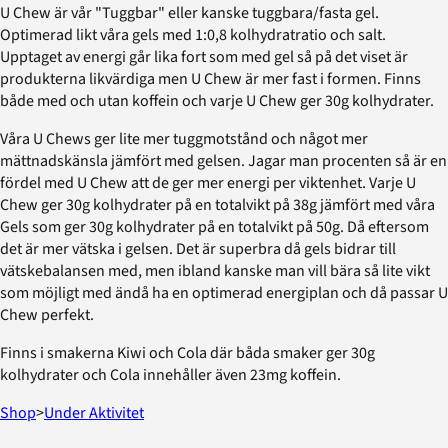
U Chew är vår "Tuggbar" eller kanske tuggbara/fasta gel.
Optimerad likt våra gels med 1:0,8 kolhydratratio och salt.
Upptaget av energi går lika fort som med gel så på det viset är
produkterna likvärdiga men U Chew är mer fast i formen. Finns
både med och utan koffein och varje U Chew ger 30g kolhydrater.
Våra U Chews ger lite mer tuggmotstånd och något mer
mättnadskänsla jämfört med gelsen. Jagar man procenten så är en
fördel med U Chew att de ger mer energi per viktenhet. Varje U
Chew ger 30g kolhydrater på en totalvikt på 38g jämfört med våra
Gels som ger 30g kolhydrater på en totalvikt på 50g. Då eftersom
det är mer vätska i gelsen. Det är superbra då gels bidrar till
vätskebalansen med, men ibland kanske man vill bära så lite vikt
som möjligt med ändå ha en optimerad energiplan och då passar U
Chew perfekt.
Finns i smakerna Kiwi och Cola där båda smaker ger 30g
kolhydrater och Cola innehåller även 23mg koffein.
Shop
>
Under Aktivitet