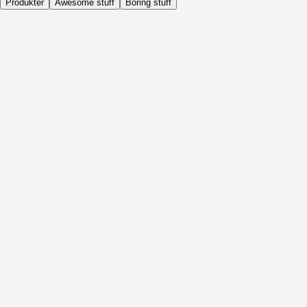
Produkter
Awesome stuff
Boring stuff
Dagligen
Före Aktivitet