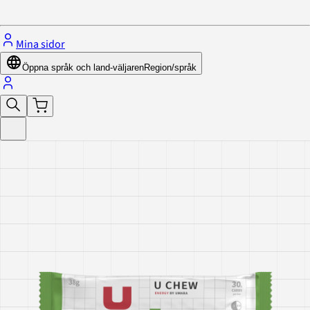
Stäng menyn
Mina sidor
Öppna språk och land-väljaren
Region/språk