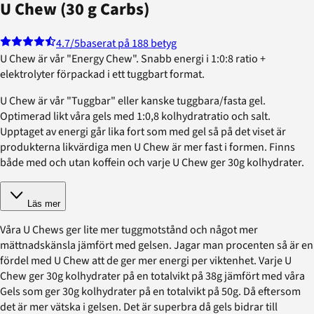
U Chew (30 g Carbs)
4.7
/5
baserat på 188 betyg
U Chew är vår "Energy Chew". Snabb energi i 1:0:8 ratio +
elektrolyter förpackad i ett tuggbart format.
U Chew är vår "Tuggbar" eller kanske tuggbara/fasta gel.
Optimerad likt våra gels med 1:0,8 kolhydratratio och salt.
Upptaget av energi går lika fort som med gel så på det viset är
produkterna likvärdiga men U Chew är mer fast i formen. Finns
både med och utan koffein och varje U Chew ger 30g kolhydrater.
Läs mer
Våra U Chews ger lite mer tuggmotstånd och något mer
mättnadskänsla jämfört med gelsen. Jagar man procenten så är en
fördel med U Chew att de ger mer energi per viktenhet. Varje U
Chew ger 30g kolhydrater på en totalvikt på 38g jämfört med våra
Gels som ger 30g kolhydrater på en totalvikt på 50g. Då eftersom
det är mer vätska i gelsen. Det är superbra då gels bidrar till