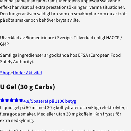
Mer halstablett än tandkräm). Mentolens upplevda svalkande
effekt har visat på extra prestationsökningar i varma situationer.
Den fungerar även väldigt bra som en smakbrytare om du är trött
på söta smaker och behöver bryta av lite.
Utvecklad av Biomedicinare i Sverige. Tillverkad enligt HACCP /
GMP
Samtliga ingredienser är godkända hos EFSA (European Food
Safety Authority).
Shop
>
Under Aktivitet
U Gel (30 g Carbs)
4.8
/5
baserat på 1106 betyg
Liquid gel på 50 ml med 30 g kolhydrater och viktiga elektrolyter, i
flera goda smaker. Med eller utan 30 mg koffein. Kan frysas för
extra nedkylning.