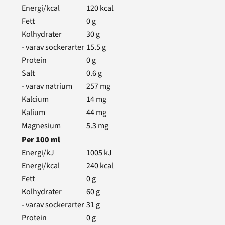
Energi/kcal
120
kcal
Fett
0
g
Kolhydrater
30
g
- varav sockerarter
15.5
g
Protein
0
g
Salt
0.6
g
- varav natrium
257
mg
Kalcium
14
mg
Kalium
44
mg
Magnesium
5.3
mg
Per
100
ml
Energi/kJ
1005
kJ
Energi/kcal
240
kcal
Fett
0
g
Kolhydrater
60
g
- varav sockerarter
31
g
Protein
0
g