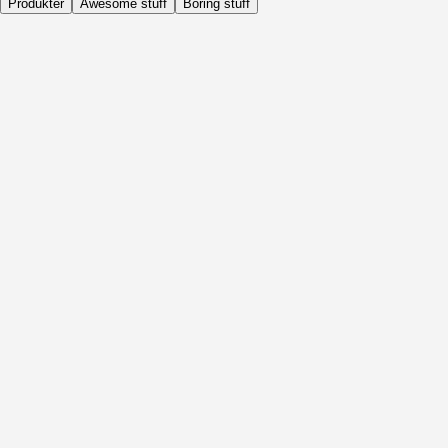
Produkter
Awesome stuff
Boring stuff
Dagligen
Före Aktivitet