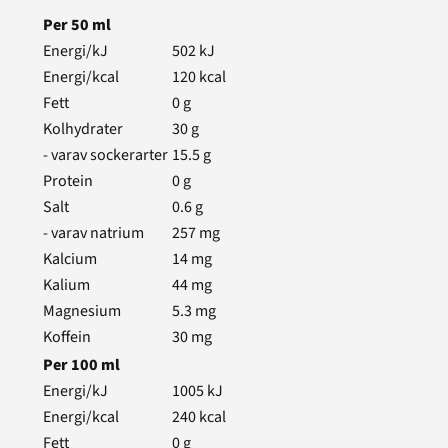
Per
50
ml
Energi/kJ
502
kJ
Energi/kcal
120
kcal
Fett
0
g
Kolhydrater
30
g
- varav sockerarter
15.5
g
Protein
0
g
Salt
0.6
g
- varav natrium
257
mg
Kalcium
14
mg
Kalium
44
mg
Magnesium
5.3
mg
Koffein
30
mg
Per
100
ml
Energi/kJ
1005
kJ
Energi/kcal
240
kcal
Fett
0
g