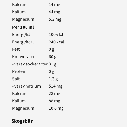
Kalcium
14
mg
Kalium
44
mg
Magnesium
5.3
mg
Per
100
ml
Energi/kJ
1005
kJ
Energi/kcal
240
kcal
Fett
0
g
Kolhydrater
60
g
- varav sockerarter
31
g
Protein
0
g
Salt
1.3
g
- varav natrium
514
mg
Kalcium
28
mg
Kalium
88
mg
Magnesium
10.6
mg
Skogsbär