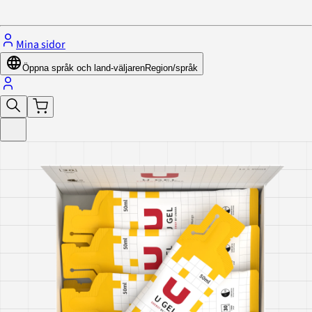
Stäng menyn
Mina sidor
Öppna språk och land-väljaren
Region/språk