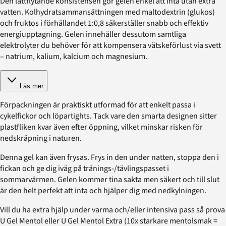
Den lättflytande konsistensen gör gelen enkel att inta utan extra
vatten. Kolhydratsammansättningen med maltodextrin (glukos)
och fruktos i förhållandet 1:0,8 säkerställer snabb och effektiv
energiupptagning. Gelen innehåller dessutom samtliga
elektrolyter du behöver för att kompensera vätskeförlust via svett
– natrium, kalium, kalcium och magnesium.
Läs mer
Förpackningen är praktiskt utformad för att enkelt passa i
cykelfickor och löpartights. Tack vare den smarta designen sitter
plastfliken kvar även efter öppning, vilket minskar risken för
nedskräpning i naturen.
Denna gel kan även frysas. Frys in den under natten, stoppa den i
fickan och ge dig iväg på tränings-/tävlingspasset i
sommarvärmen. Gelen kommer tina sakta men säkert och till slut
är den helt perfekt att inta och hjälper dig med nedkylningen.
Vill du ha extra hjälp under varma och/eller intensiva pass så prova
U Gel Mentol eller U Gel Mentol Extra (10x starkare mentolsmak =