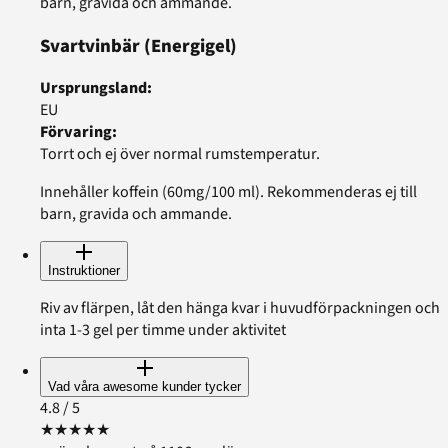
barn, gravida och ammande.
Svartvinbär
(Energigel)
Ursprungsland
:
EU
Förvaring
:
Torrt och ej över normal rumstemperatur.
Innehåller koffein (60mg/100 ml). Rekommenderas ej till
barn, gravida och ammande.
Instruktioner
Riv av flärpen, låt den hänga kvar i huvudförpackningen och
inta 1-3 gel per timme under aktivitet
Vad våra awesome kunder tycker
4.8
/ 5
★
★
★
★
★