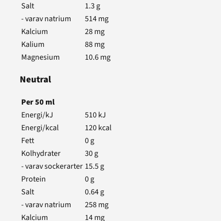
Salt
1.3
g
- varav natrium
514
mg
Kalcium
28
mg
Kalium
88
mg
Magnesium
10.6
mg
Neutral
Per
50
ml
Energi/kJ
510
kJ
Energi/kcal
120
kcal
Fett
0
g
Kolhydrater
30
g
- varav sockerarter
15.5
g
Protein
0
g
Salt
0.64
g
- varav natrium
258
mg
Kalcium
14
mg