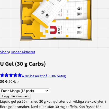
Shop
>
Under Aktivitet
U Gel (30 g Carbs)
4.8
/5
baserat på 1106 betyg
30 €
(
50 €
/
l
)
Lägg i kundvagnen
Liquid gel på 50 ml med 30 g kolhydrater och viktiga elektrolyter, i
flera goda smaker. Med eller utan 30 mg koffein. Kan frysas för