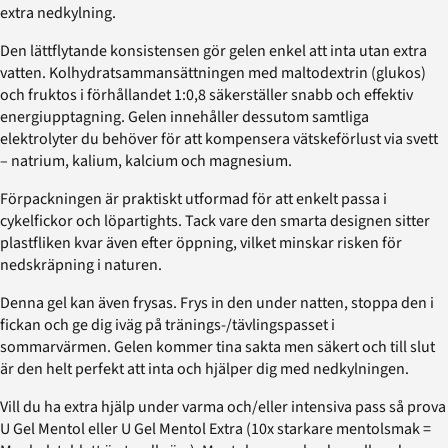
extra nedkylning.
Den lättflytande konsistensen gör gelen enkel att inta utan extra
vatten. Kolhydratsammansättningen med maltodextrin (glukos)
och fruktos i förhållandet 1:0,8 säkerställer snabb och effektiv
energiupptagning. Gelen innehåller dessutom samtliga
elektrolyter du behöver för att kompensera vätskeförlust via svett
– natrium, kalium, kalcium och magnesium.
Förpackningen är praktiskt utformad för att enkelt passa i
cykelfickor och löpartights. Tack vare den smarta designen sitter
plastfliken kvar även efter öppning, vilket minskar risken för
nedskräpning i naturen.
Denna gel kan även frysas. Frys in den under natten, stoppa den i
fickan och ge dig iväg på tränings-/tävlingspasset i
sommarvärmen. Gelen kommer tina sakta men säkert och till slut
är den helt perfekt att inta och hjälper dig med nedkylningen.
Vill du ha extra hjälp under varma och/eller intensiva pass så prova
U Gel Mentol eller U Gel Mentol Extra (10x starkare mentolsmak =