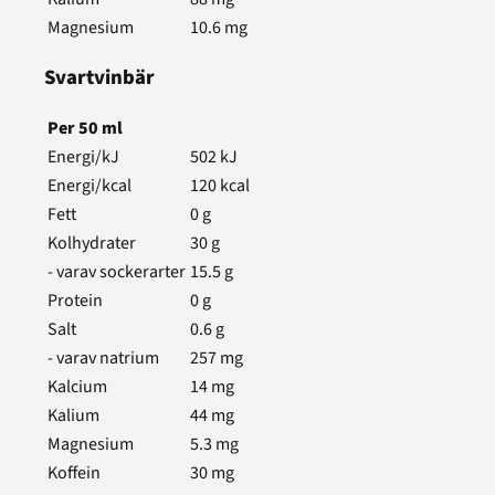
Magnesium
10.6
mg
Svartvinbär
Per
50
ml
Energi/kJ
502
kJ
Energi/kcal
120
kcal
Fett
0
g
Kolhydrater
30
g
- varav sockerarter
15.5
g
Protein
0
g
Salt
0.6
g
- varav natrium
257
mg
Kalcium
14
mg
Kalium
44
mg
Magnesium
5.3
mg
Koffein
30
mg