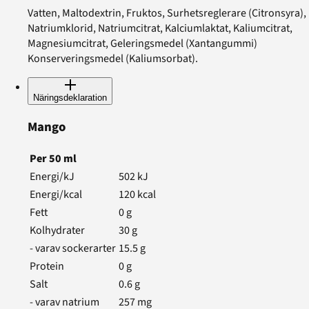
Vatten, Maltodextrin, Fruktos, Surhetsreglerare (Citronsyra),
Natriumklorid, Natriumcitrat, Kalciumlaktat, Kaliumcitrat,
Magnesiumcitrat, Geleringsmedel (Xantangummi)
Konserveringsmedel (Kaliumsorbat).
Näringsdeklaration
Mango
Per
50
ml
Energi/kJ
502
kJ
Energi/kcal
120
kcal
Fett
0
g
Kolhydrater
30
g
- varav sockerarter
15.5
g
Protein
0
g
Salt
0.6
g
- varav natrium
257
mg