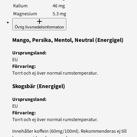
Kalium
46
mg
Magnesium
5.3
mg
Övrig livsmedelsinformation
Mango, Persika, Mentol, Neutral
(Energigel)
Ursprungsland
:
EU
Förvaring
:
Torrt och ej över normal rumstemperatur.
Skogsbär
(Energigel)
Ursprungsland
:
EU
Förvaring
:
Torrt och ej över normal rumstemperatur.
Innehåller koffein (60mg/100ml). Rekommenderas ej till