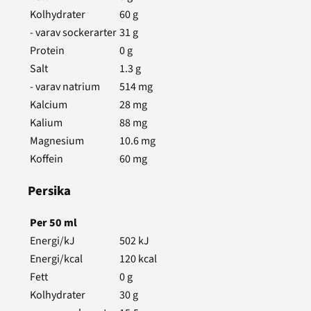
Kolhydrater
60
g
- varav sockerarter
31
g
Protein
0
g
Salt
1.3
g
- varav natrium
514
mg
Kalcium
28
mg
Kalium
88
mg
Magnesium
10.6
mg
Koffein
60
mg
Persika
Per
50
ml
Energi/kJ
502
kJ
Energi/kcal
120
kcal
Fett
0
g
Kolhydrater
30
g