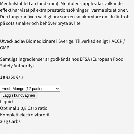
Mer halstablett än tandkräm). Mentolens upplevda svalkande
effekt har visat på extra prestationsökningar i varma situationer.
Den fungerar även väldigt bra som en smakbrytare om du är trött
på söta smaker och behöver bryta av lite.
Utvecklad av Biomedicinare i Sverige. Tillverkad enligt HACCP /
GMP
Samtliga ingredienser är godkända hos EFSA (European Food
Safety Authority).
30 €
(
50 €
/
l
)
Lägg i kundvagnen
Liquid
Optimal 1:0,8 Carb ratio
Komplett electrolytprofil
30 g Carbs