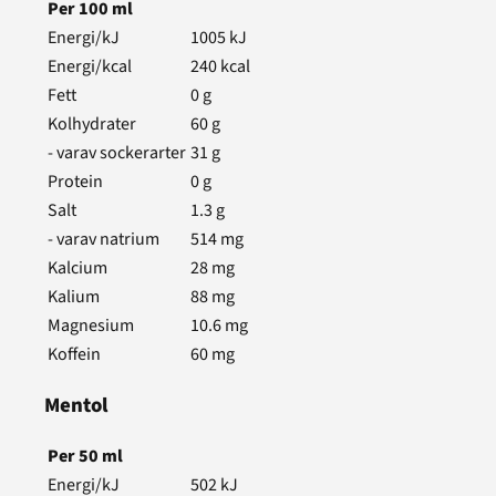
Per
100
ml
Energi/kJ
1005
kJ
Energi/kcal
240
kcal
Fett
0
g
Kolhydrater
60
g
- varav sockerarter
31
g
Protein
0
g
Salt
1.3
g
- varav natrium
514
mg
Kalcium
28
mg
Kalium
88
mg
Magnesium
10.6
mg
Koffein
60
mg
Mentol
Per
50
ml
Energi/kJ
502
kJ