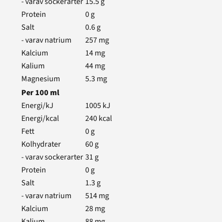
- varav sockerarter
15.5
g
Protein
0
g
Salt
0.6
g
- varav natrium
257
mg
Kalcium
14
mg
Kalium
44
mg
Magnesium
5.3
mg
Per
100
ml
Energi/kJ
1005
kJ
Energi/kcal
240
kcal
Fett
0
g
Kolhydrater
60
g
- varav sockerarter
31
g
Protein
0
g
Salt
1.3
g
- varav natrium
514
mg
Kalcium
28
mg
Kalium
88
mg