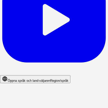
Öppna språk och land-väljaren
Region/språk