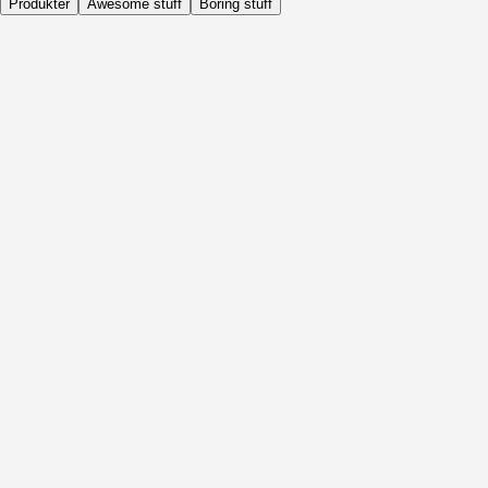
Produkter
Awesome stuff
Boring stuff
Dagligen
Före Aktivitet