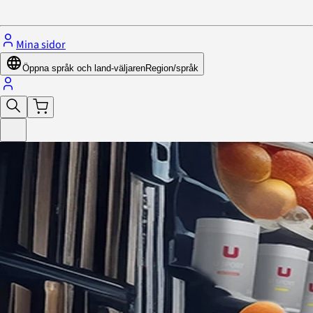
Stäng menyn
Mina sidor
Öppna språk och land-väljaren
Region/språk