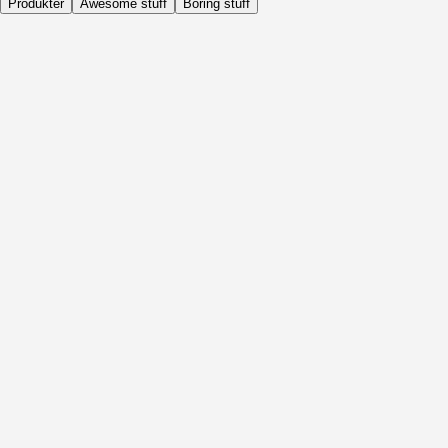
Produkter
Awesome stuff
Boring stuff
Dagligen
Före Aktivitet