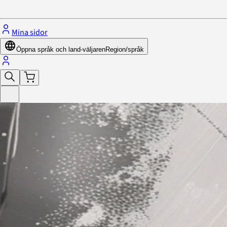
Stäng menyn
Mina sidor
Öppna språk och land-väljaren
Region/språk