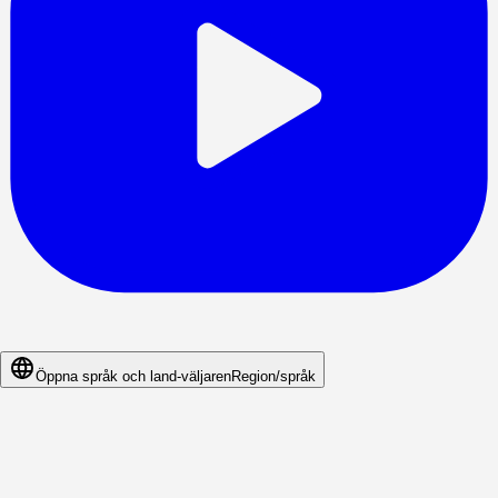
Öppna språk och land-väljaren
Region/språk