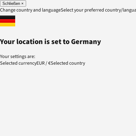
Schließen
×
Change country and language
Select your preferred country/lang
Your location is set to
Germany
Your settings are:
Selected currency
EUR
/
€
Selected country