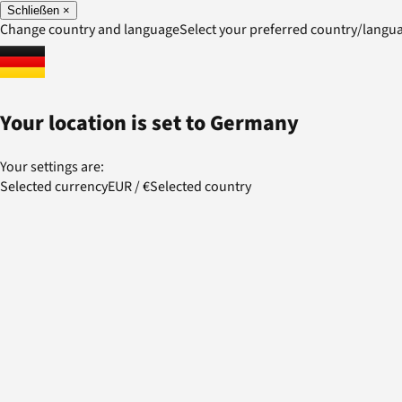
Schließen
×
Change country and language
Select your preferred country/lang
Your location is set to
Germany
Your settings are:
Selected currency
EUR
/
€
Selected country