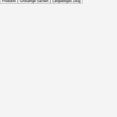
Produkte
Großartige Sachen
Langweiliges Zeug
Täglich
Vor Aktivität