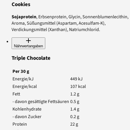
Cookies
Sojaprotein
, Erbsenprotein, Glycin, Sonnenblumenlecithin,
Aroma, Süßungsmittel (Aspartam, Acesulfam-K),
Verdickungsmittel (Xanthan), Natriumchlorid.
Nährwertangaben
Triple Chocolate
Per
30
g
Energie/kJ
449
kJ
Energie/kcal
107
kcal
Fett
1.2
g
- davon gesättigte Fettsäuren
0.5
g
Kohlenhydrate
1.4
g
- davon Zucker
0.2
g
Protein
22
g