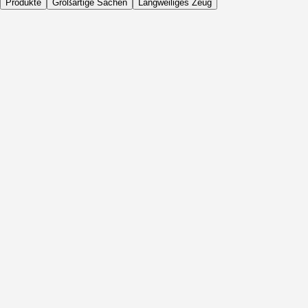
Produkte
Großartige Sachen
Langweiliges Zeug
Täglich
Vor Aktivität