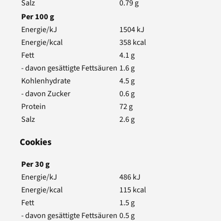
Salz
0.79
g
Per
100
g
Energie/kJ
1504
kJ
Energie/kcal
358
kcal
Fett
4.1
g
- davon gesättigte Fettsäuren
1.6
g
Kohlenhydrate
4.5
g
- davon Zucker
0.6
g
Protein
72
g
Salz
2.6
g
Cookies
Per
30
g
Energie/kJ
486
kJ
Energie/kcal
115
kcal
Fett
1.5
g
- davon gesättigte Fettsäuren
0.5
g