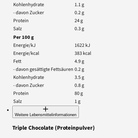
Kohlenhydrate
1.1
g
- davon Zucker
0.2
g
Protein
24
g
Salz
0.3
g
Per
100
g
Energie/kJ
1622
kJ
Energie/kcal
383
kcal
Fett
4.9
g
- davon gesättigte Fettsäuren
0.2
g
Kohlenhydrate
3.5
g
- davon Zucker
0.8
g
Protein
80
g
Salz
1
g
Weitere Lebensmittelinformationen
Triple Chocolate
(Proteinpulver)