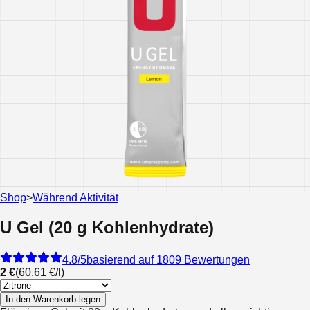
Shop
>
Während Aktivität
U Gel (20 g Kohlenhydrate)
4.8
/5
basierend auf 1809 Bewertungen
2 €
(
60.61 €
/
l
)
In den Warenkorb legen