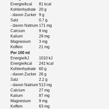
Energie/kcal
81
kcal
Kohlenhydrate
20
g
- davon Zucker
9
g
Salz
0.7
g
- davon Natrium
171
mg
Calcium
9
mg
Kalium
29
mg
Magnesium
3
mg
Koffein
21
mg
Per
100
ml
Energie/kJ
1010
kJ
Energie/kcal
242
kcal
Kohlenhydrate
60
g
- davon Zucker
26
g
Salz
2.2
g
- davon Natrium
513
mg
Calcium
27
mg
Kalium
87
mg
Magnesium
9
mg
Koffein
63
mg