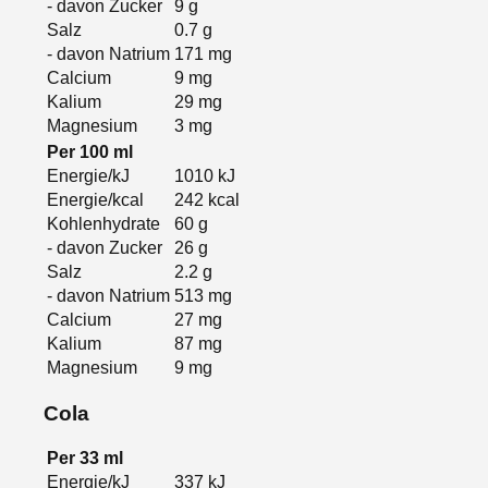
- davon Zucker
9
g
Salz
0.7
g
- davon Natrium
171
mg
Calcium
9
mg
Kalium
29
mg
Magnesium
3
mg
Per
100
ml
Energie/kJ
1010
kJ
Energie/kcal
242
kcal
Kohlenhydrate
60
g
- davon Zucker
26
g
Salz
2.2
g
- davon Natrium
513
mg
Calcium
27
mg
Kalium
87
mg
Magnesium
9
mg
Cola
Per
33
ml
Energie/kJ
337
kJ