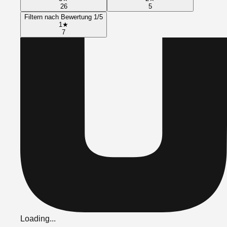
26
5
Filtern nach Bewertung 1/5
1
★
7
Loading...