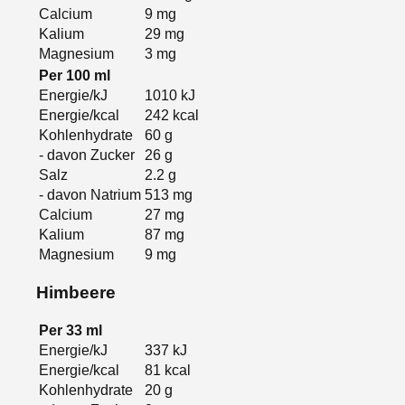
Calcium
9
mg
Kalium
29
mg
Magnesium
3
mg
Per
100
ml
Energie/kJ
1010
kJ
Energie/kcal
242
kcal
Kohlenhydrate
60
g
- davon Zucker
26
g
Salz
2.2
g
- davon Natrium
513
mg
Calcium
27
mg
Kalium
87
mg
Magnesium
9
mg
Himbeere
Per
33
ml
Energie/kJ
337
kJ
Energie/kcal
81
kcal
Kohlenhydrate
20
g