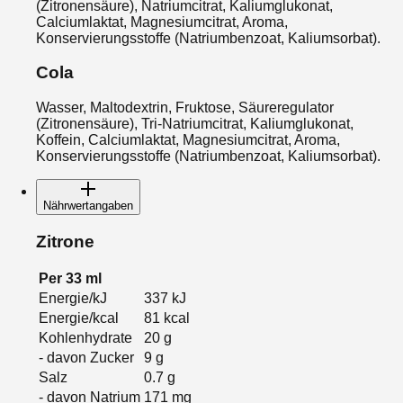
(Zitronensäure), Natriumcitrat, Kaliumglukonat,
Calciumlaktat, Magnesiumcitrat, Aroma,
Konservierungsstoffe (Natriumbenzoat, Kaliumsorbat).
Cola
Wasser, Maltodextrin, Fruktose, Säureregulator
(Zitronensäure), Tri-Natriumcitrat, Kaliumglukonat,
Koffein, Calciumlaktat, Magnesiumcitrat, Aroma,
Konservierungsstoffe (Natriumbenzoat, Kaliumsorbat).
Nährwertangaben
Zitrone
Per
33
ml
Energie/kJ
337
kJ
Energie/kcal
81
kcal
Kohlenhydrate
20
g
- davon Zucker
9
g
Salz
0.7
g
- davon Natrium
171
mg