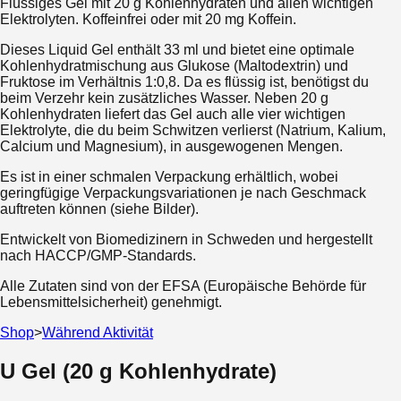
Flüssiges Gel mit 20 g Kohlenhydraten und allen wichtigen
Elektrolyten. Koffeinfrei oder mit 20 mg Koffein.
Dieses Liquid Gel enthält 33 ml und bietet eine optimale
Kohlenhydratmischung aus Glukose (Maltodextrin) und
Fruktose im Verhältnis 1:0,8. Da es flüssig ist, benötigst du
beim Verzehr kein zusätzliches Wasser. Neben 20 g
Kohlenhydraten liefert das Gel auch alle vier wichtigen
Elektrolyte, die du beim Schwitzen verlierst (Natrium, Kalium,
Calcium und Magnesium), in ausgewogenen Mengen.
Es ist in einer schmalen Verpackung erhältlich, wobei
geringfügige Verpackungsvariationen je nach Geschmack
auftreten können (siehe Bilder).
Entwickelt von Biomedizinern in Schweden und hergestellt
nach HACCP/GMP-Standards.
Alle Zutaten sind von der EFSA (Europäische Behörde für
Lebensmittelsicherheit) genehmigt.
Shop
>
Während Aktivität
U Gel (20 g Kohlenhydrate)