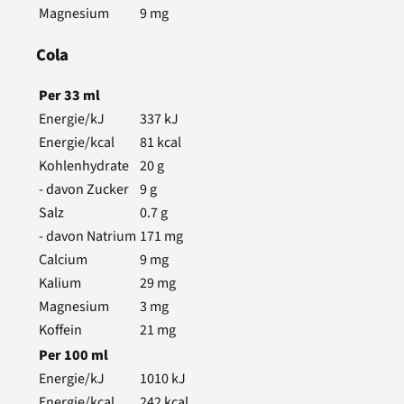
Magnesium
9
mg
Cola
Per
33
ml
Energie/kJ
337
kJ
Energie/kcal
81
kcal
Kohlenhydrate
20
g
- davon Zucker
9
g
Salz
0.7
g
- davon Natrium
171
mg
Calcium
9
mg
Kalium
29
mg
Magnesium
3
mg
Koffein
21
mg
Per
100
ml
Energie/kJ
1010
kJ
Energie/kcal
242
kcal