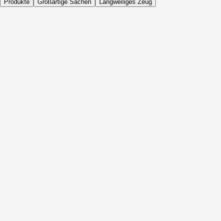
Produkte
Großartige Sachen
Langweiliges Zeug
Täglich
Vor Aktivität