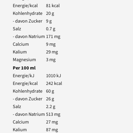
Energie/kcal
81
kcal
Kohlenhydrate
20
g
- davon Zucker
9
g
Salz
0.7
g
- davon Natrium
171
mg
Calcium
9
mg
Kalium
29
mg
Magnesium
3
mg
Per
100
ml
Energie/kJ
1010
kJ
Energie/kcal
242
kcal
Kohlenhydrate
60
g
- davon Zucker
26
g
Salz
2.2
g
- davon Natrium
513
mg
Calcium
27
mg
Kalium
87
mg