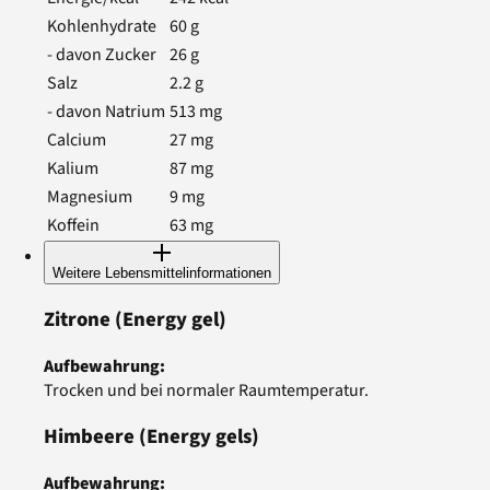
Kohlenhydrate
60
g
- davon Zucker
26
g
Salz
2.2
g
- davon Natrium
513
mg
Calcium
27
mg
Kalium
87
mg
Magnesium
9
mg
Koffein
63
mg
Weitere Lebensmittelinformationen
Zitrone
(Energy gel)
Aufbewahrung
:
Trocken und bei normaler Raumtemperatur.
Himbeere
(Energy gels)
Aufbewahrung
: