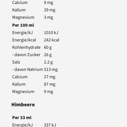
Calcium
9
mg
Kalium
29
mg
Magnesium
3
mg
Per
100
ml
Energie/kJ
1010
kJ
Energie/kcal
242
kcal
Kohlenhydrate
60
g
- davon Zucker
26
g
Salz
2.2
g
- davon Natrium
513
mg
Calcium
27
mg
Kalium
87
mg
Magnesium
9
mg
Himbeere
Per
33
ml
Energie/kJ
337
kJ