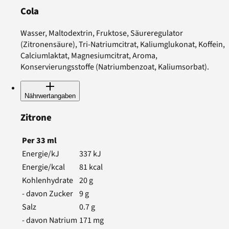
Cola
Wasser, Maltodextrin, Fruktose, Säureregulator
(Zitronensäure), Tri-Natriumcitrat, Kaliumglukonat, Koffein,
Calciumlaktat, Magnesiumcitrat, Aroma,
Konservierungsstoffe (Natriumbenzoat, Kaliumsorbat).
Nährwertangaben
Zitrone
Per
33
ml
Energie/kJ
337
kJ
Energie/kcal
81
kcal
Kohlenhydrate
20
g
- davon Zucker
9
g
Salz
0.7
g
- davon Natrium
171
mg