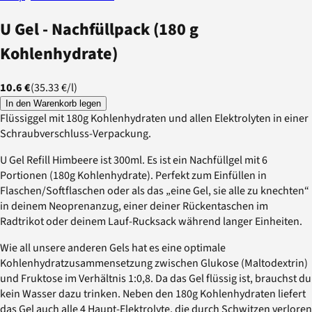
U Gel - Nachfüllpack (180 g
Kohlenhydrate)
10.6 €
(
35.33 €
/
l
)
In den Warenkorb legen
Flüssiggel mit 180g Kohlenhydraten und allen Elektrolyten in einer
Schraubverschluss-Verpackung.
U Gel Refill Himbeere ist 300ml. Es ist ein Nachfüllgel mit 6
Portionen (180g Kohlenhydrate). Perfekt zum Einfüllen in
Flaschen/Softflaschen oder als das „eine Gel, sie alle zu knechten“
in deinem Neoprenanzug, einer deiner Rückentaschen im
Radtrikot oder deinem Lauf-Rucksack während langer Einheiten.
Wie all unsere anderen Gels hat es eine optimale
Kohlenhydratzusammensetzung zwischen Glukose (Maltodextrin)
und Fruktose im Verhältnis 1:0,8. Da das Gel flüssig ist, brauchst du
kein Wasser dazu trinken. Neben den 180g Kohlenhydraten liefert
das Gel auch alle 4 Haupt-Elektrolyte, die durch Schwitzen verloren