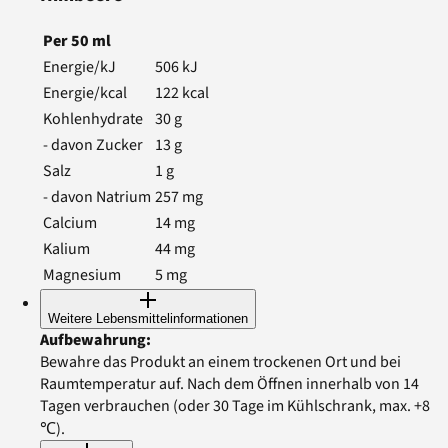
Per
50
ml
Energie/kJ
506
kJ
Energie/kcal
122
kcal
Kohlenhydrate
30
g
- davon Zucker
13
g
Salz
1
g
- davon Natrium
257
mg
Calcium
14
mg
Kalium
44
mg
Magnesium
5
mg
Weitere Lebensmittelinformationen
Aufbewahrung
:
Bewahre das Produkt an einem trockenen Ort und bei
Raumtemperatur auf. Nach dem Öffnen innerhalb von 14
Tagen verbrauchen (oder 30 Tage im Kühlschrank, max. +8
℃).