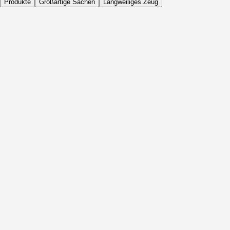
Produkte
Großartige Sachen
Langweiliges Zeug
Täglich
Vor Aktivität