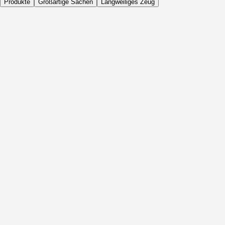
Produkte
Großartige Sachen
Langweiliges Zeug
Täglich
Vor Aktivität