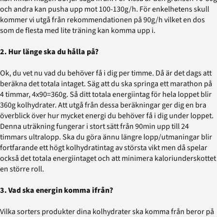
och andra kan pusha upp mot 100-130g/h. För enkelhetens skull
kommer vi utgå från rekommendationen på 90g/h vilket en dos
som de flesta med lite träning kan komma upp i.
2. Hur länge ska du hålla på?
Ok, du vet nu vad du behöver få i dig per timme. Då är det dags att
beräkna det totala intaget. Säg att du ska springa ett marathon på
4 timmar, 4x90=360g. Så ditt totala energiintag för hela loppet blir
360g kolhydrater. Att utgå från dessa beräkningar ger dig en bra
överblick över hur mycket energi du behöver få i dig under loppet.
Denna uträkning fungerar i stort sätt från 90min upp till 24
timmars ultralopp. Ska du göra ännu längre lopp/utmaningar blir
fortfarande ett högt kolhydratintag av största vikt men då spelar
också det totala energiintaget och att minimera kaloriunderskottet
en större roll.
3. Vad ska energin komma ifrån?
Vilka sorters produkter dina kolhydrater ska komma från beror på