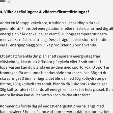
klunga.
4. Vilka är tävlingens & vädrets förutstättningar?
Är det ett löplopp, cykelrace, triathlon eller skidlopp du ska
genomföra? Finns det energistationer eller måste du ha med dig all
energi själv? Är det kallt eller varmt? Ju högre temperatur desto
mer vätska måste du få i dig. Dessa frågor spelar stor roll för dina
val av energiupplägg och vilka produkter du bör använda.
Ett sätt att förenkla din plan är att separera energiintag från
vätskeintag. Har du ex 2 flaskor på cykeln eller 2 softbottles i
löparvästen kan du blanda en av dem med sportdryck. U Sport är
framtagen för att kunna blandas både starkt och löst. Säg att du
ska springa i 3 timmar lugnt, det blir då med 60g kolhydrater per
timme, 180g kolhydrater totalt, blanda då 9 skopor (1 skopa ger
30g kolhydrater) så har du all energi i en flaska för hela passet. Den
andra flaskan kan du ha vatten i och dricka efter törst.
Kommer du förlita dig på endast energistationerna längs med
banan/vägen? Kolla då upp vad som serveras där och hur mycket