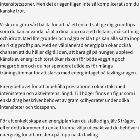
intensitetszoner. Men det är egentligen inte så komplicerat som du
kanske tror.
Vi ska nu göra vårt bästa för att på ett enkelt sätt ge dig grundtips
som du kan använda på alla dina lopp oavsett distans, målsättning
och idrott. Med lite grunder och några enkla tips kan alla sätta ihop
en riktig proffsplan. Med en välplanerad energiplan ökar också
chansen att du håller dig till den, att bara gå på hunger, upplevd
känsla av energi och törst ökar risken för både väggning och
magproblem och du har spenderat alldeles för många
träningstimmar för att slarva med energiintaget på tävlingsdagen.
Energibehovet för att bibehålla prestationen ökar i takt med
intenisteten och aktivitetens längd. Till höger finns en figur som i
enkla drag beskriver behovet av gram kolhydrater under olika
intensiteter och tidsspann.
För att enkelt skapa en energiplan kan du ställa dig själv 5 frågor,
efter detta kommer du enkelt kunna välja ut exakt vad du behöver i
energiväg för att prestera på topp nästa tävling.