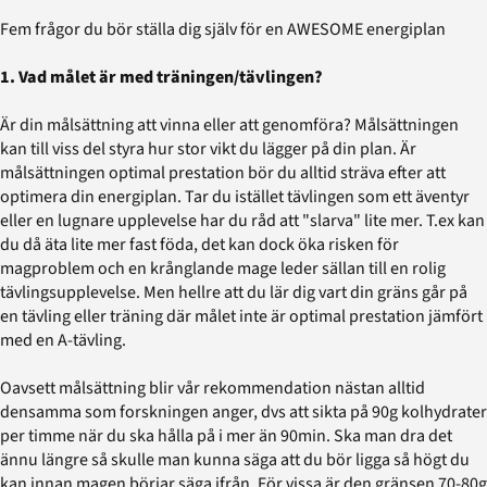
Fem frågor du bör ställa dig själv för en AWESOME energiplan
1. Vad målet är med träningen/tävlingen?
Är din målsättning att vinna eller att genomföra? Målsättningen
kan till viss del styra hur stor vikt du lägger på din plan. Är
målsättningen optimal prestation bör du alltid sträva efter att
optimera din energiplan. Tar du istället tävlingen som ett äventyr
eller en lugnare upplevelse har du råd att "slarva" lite mer. T.ex kan
du då äta lite mer fast föda, det kan dock öka risken för
magproblem och en krånglande mage leder sällan till en rolig
tävlingsupplevelse. Men hellre att du lär dig vart din gräns går på
en tävling eller träning där målet inte är optimal prestation jämfört
med en A-tävling.
Oavsett målsättning blir vår rekommendation nästan alltid
densamma som forskningen anger, dvs att sikta på 90g kolhydrater
per timme när du ska hålla på i mer än 90min. Ska man dra det
ännu längre så skulle man kunna säga att du bör ligga så högt du
kan innan magen börjar säga ifrån. För vissa är den gränsen 70-80g