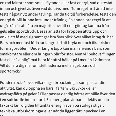
en rad faktorer som smak, flytande eller fast energi, vad du testat
innan och givetvis även vad du trivs med. Tumregel nr 1 är att inte
testa något nytt under tävling. Har du tid till förberedelse, testa den
energi du vill kunna inta under träning. En annan bra regel är att
utgå från är att låta en majoritet av ditt energiintag komma från
gels eller sportdryck. Dessa är lätta för kroppen att ta upp och
enkla att få med sig samt ger bra överblick över vilket intag du har.
Bars och mer fast föda tar längre tid att bryta ner och ökar risken
för magproblem. Under längre lopp kan man använda bars som
smakbrytare eller om hungern blir för stor. Men vi "behöver" ingen
fast eller "vanlig" mat bara för att vi håller på i mer än 12 timmar.
Vill du lära dig mer om skillnaderna mellan gel, bars och
sportdryck?
Fundera också över vilka slags förpackningar som passar din
aktivitet, kan du öppna en bars i farten? Skruvkork eller
avdragsflärp på gelen? Eller passar det dig bättre att hälla över den
i en softbottle innan start? En energiplan är bara effektiv om du
faktiskt får i dig den tilltänkta energin även på stökiga stigar,
tekniska utförskörningar eller när du ligger tätt inpackad i en