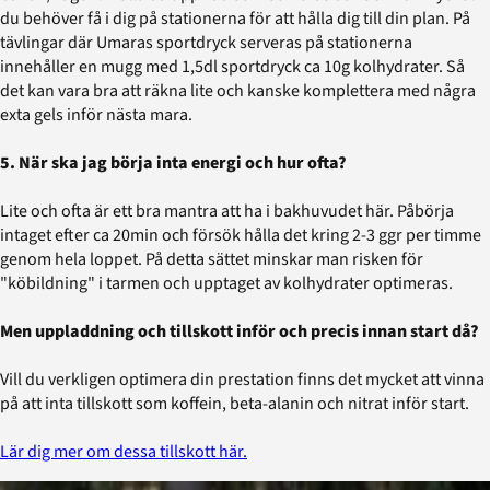
du behöver få i dig på stationerna för att hålla dig till din plan. På
tävlingar där Umaras sportdryck serveras på stationerna
innehåller en mugg med 1,5dl sportdryck ca 10g kolhydrater. Så
det kan vara bra att räkna lite och kanske komplettera med några
exta gels inför nästa mara.
5. När ska jag börja inta energi och hur ofta?
Lite och ofta är ett bra mantra att ha i bakhuvudet här. Påbörja
intaget efter ca 20min och försök hålla det kring 2-3 ggr per timme
genom hela loppet. På detta sättet minskar man risken för
"köbildning" i tarmen och upptaget av kolhydrater optimeras.
Men uppladdning och tillskott inför och precis innan start då?
Vill du verkligen optimera din prestation finns det mycket att vinna
på att inta tillskott som koffein, beta-alanin och nitrat inför start.
Lär dig mer om dessa tillskott här.