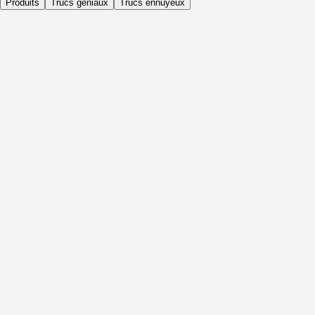
Produits
Trucs géniaux
Trucs ennuyeux
Quotidiennement
Avant l'activité