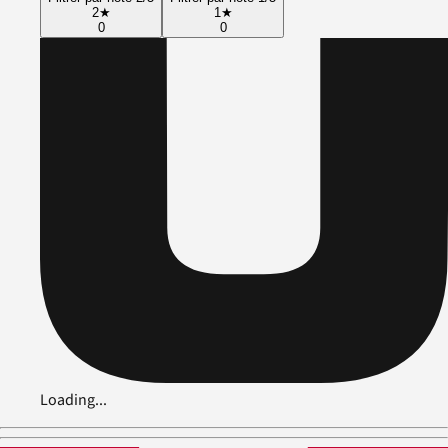
2
★
1
★
0
0
Loading...