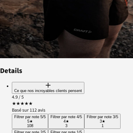
Details
Ce que nos incroyables clients pensent
4.9
/ 5
★
★
★
★
★
Basé sur 112 avis
Filtrer par note 5/5
Filtrer par note 4/5
Filtrer par note 3/5
5
★
4
★
3
★
108
3
1
Filtrer par note 2/5
Filtrer par note 1/5