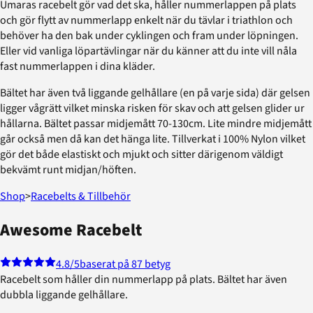
Umaras racebelt gör vad det ska, håller nummerlappen på plats
och gör flytt av nummerlapp enkelt när du tävlar i triathlon och
behöver ha den bak under cyklingen och fram under löpningen.
Eller vid vanliga löpartävlingar när du känner att du inte vill nåla
fast nummerlappen i dina kläder.
Bältet har även två liggande gelhållare (en på varje sida) där gelsen
ligger vågrätt vilket minska risken för skav och att gelsen glider ur
hållarna. Bältet passar midjemått 70-130cm. Lite mindre midjemått
går också men då kan det hänga lite. Tillverkat i 100% Nylon vilket
gör det både elastiskt och mjukt och sitter därigenom väldigt
bekvämt runt midjan/höften.
Shop
>
Racebelts & Tillbehör
Awesome Racebelt
4.8
/5
baserat på 87 betyg
Racebelt som håller din nummerlapp på plats. Bältet har även
dubbla liggande gelhållare.