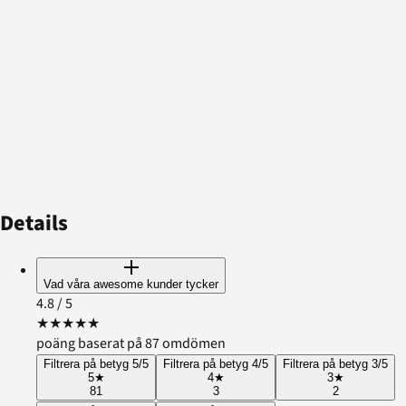
Details
Vad våra awesome kunder tycker
4.8
/ 5
★
★
★
★
★
poäng baserat på 87 omdömen
Filtrera på betyg 5/5
Filtrera på betyg 4/5
Filtrera på betyg 3/5
5
★
4
★
3
★
81
3
2