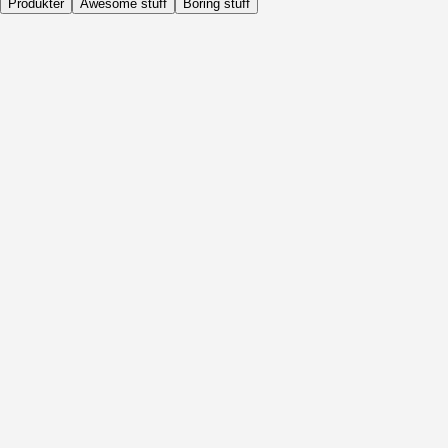
Produkter
Awesome stuff
Boring stuff
Dagligen
Före Aktivitet