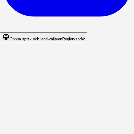
Öppna språk och land-väljaren
Region/språk