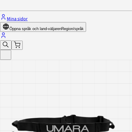
Stäng menyn
Mina sidor
Öppna språk och land-väljaren
Region/språk