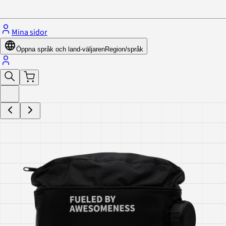
Stäng menyn
Mina sidor
Öppna språk och land-väljaren
Region/språk