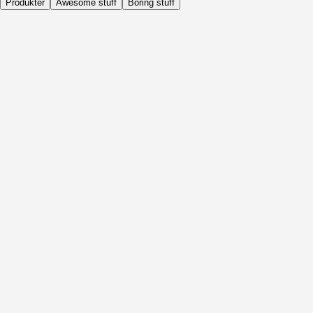
Produkter
Awesome stuff
Boring stuff
Dagligen
Före Aktivitet