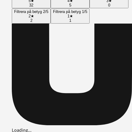
5
★
4
★
3
★
32
5
0
Filtrera på betyg 2/5
Filtrera på betyg 1/5
2
★
1
★
2
1
Loading...