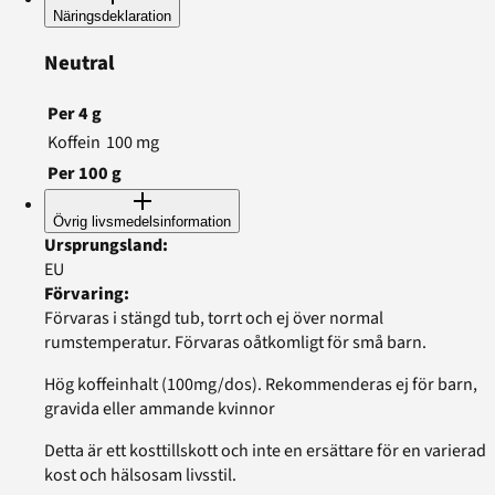
Näringsdeklaration
Neutral
Per
4
g
Koffein
100
mg
Per
100
g
Övrig livsmedelsinformation
Ursprungsland
:
EU
Förvaring
:
Förvaras i stängd tub, torrt och ej över normal
rumstemperatur. Förvaras oåtkomligt för små barn.
Hög koffeinhalt (100mg/dos). Rekommenderas ej för barn,
gravida eller ammande kvinnor
Detta är ett kosttillskott och inte en ersättare för en varierad
kost och hälsosam livsstil.