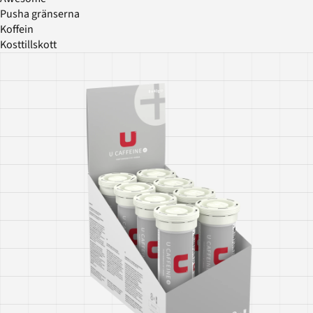
Pusha gränserna
Koffein
Kosttillskott