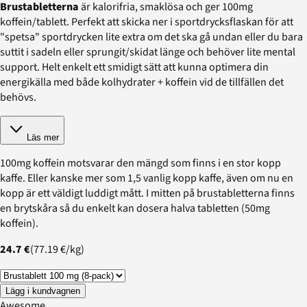
Brustabletterna
är kalorifria, smaklösa och ger 100mg
koffein/tablett. Perfekt att skicka ner i sportdrycksflaskan för att
"spetsa" sportdrycken lite extra om det ska gå undan eller du bara
suttit i sadeln eller sprungit/skidat länge och behöver lite mental
support. Helt enkelt ett smidigt sätt att kunna optimera din
energikälla med både kolhydrater + koffein vid de tillfällen det
behövs.
Läs mer
100mg koffein motsvarar den mängd som finns i en stor kopp
kaffe. Eller kanske mer som 1,5 vanlig kopp kaffe, även om nu en
kopp är ett väldigt luddigt mått. I mitten på brustabletterna finns
en brytskåra så du enkelt kan dosera halva tabletten (50mg
koffein).
24.7 €
(
77.19 €
/
kg
)
Lägg i kundvagnen
Awesome