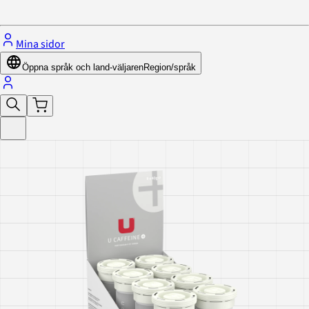
Stäng menyn
Mina sidor
Öppna språk och land-väljaren
Region/språk