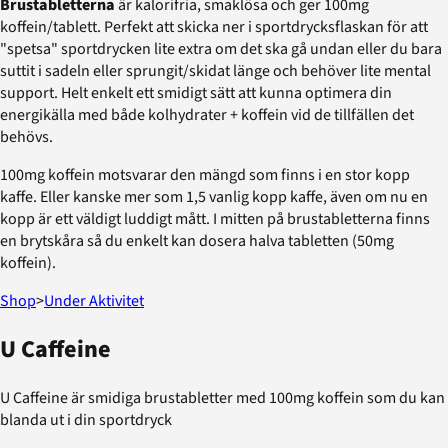
Brustabletterna
är kalorifria, smaklösa och ger 100mg
koffein/tablett. Perfekt att skicka ner i sportdrycksflaskan för att
"spetsa" sportdrycken lite extra om det ska gå undan eller du bara
suttit i sadeln eller sprungit/skidat länge och behöver lite mental
support. Helt enkelt ett smidigt sätt att kunna optimera din
energikälla med både kolhydrater + koffein vid de tillfällen det
behövs.
100mg koffein motsvarar den mängd som finns i en stor kopp
kaffe. Eller kanske mer som 1,5 vanlig kopp kaffe, även om nu en
kopp är ett väldigt luddigt mått. I mitten på brustabletterna finns
en brytskåra så du enkelt kan dosera halva tabletten (50mg
koffein).
Shop
>
Under Aktivitet
U Caffeine
U Caffeine är smidiga brustabletter med 100mg koffein som du kan
blanda ut i din sportdryck