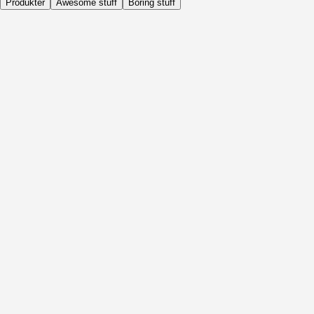
Produkter
Awesome stuff
Boring stuff
Dagligen
Före Aktivitet