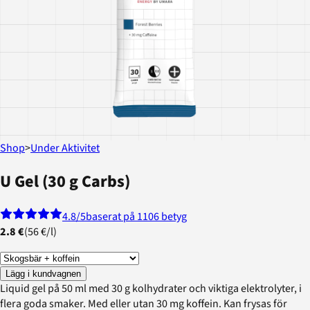
Shop
>
Under Aktivitet
U Gel (30 g Carbs)
4.8
/5
baserat på 1106 betyg
2.8 €
(
56 €
/
l
)
Lägg i kundvagnen
Liquid gel på 50 ml med 30 g kolhydrater och viktiga elektrolyter, i
flera goda smaker. Med eller utan 30 mg koffein. Kan frysas för