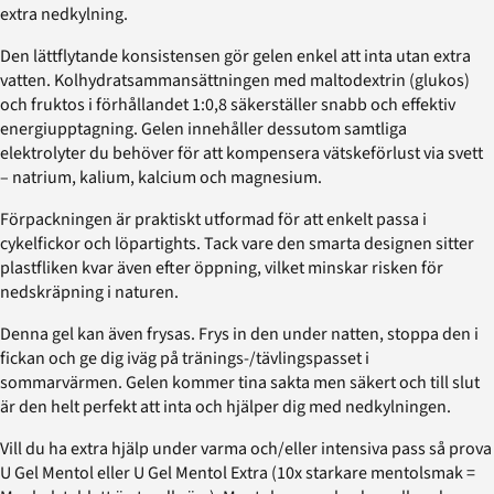
extra nedkylning.
Den lättflytande konsistensen gör gelen enkel att inta utan extra
vatten. Kolhydratsammansättningen med maltodextrin (glukos)
och fruktos i förhållandet 1:0,8 säkerställer snabb och effektiv
energiupptagning. Gelen innehåller dessutom samtliga
elektrolyter du behöver för att kompensera vätskeförlust via svett
– natrium, kalium, kalcium och magnesium.
Förpackningen är praktiskt utformad för att enkelt passa i
cykelfickor och löpartights. Tack vare den smarta designen sitter
plastfliken kvar även efter öppning, vilket minskar risken för
nedskräpning i naturen.
Denna gel kan även frysas. Frys in den under natten, stoppa den i
fickan och ge dig iväg på tränings-/tävlingspasset i
sommarvärmen. Gelen kommer tina sakta men säkert och till slut
är den helt perfekt att inta och hjälper dig med nedkylningen.
Vill du ha extra hjälp under varma och/eller intensiva pass så prova
U Gel Mentol eller U Gel Mentol Extra (10x starkare mentolsmak =