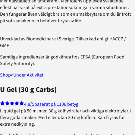
Mer halstablett än tandkräm). Mentolens upplevda svalkande
effekt har visat på extra prestationsökningar i varma situationer.
Den fungerar även väldigt bra som en smakbrytare om du är trött
på söta smaker och behöver bryta av lite.
Utvecklad av Biomedicinare i Sverige. Tillverkad enligt HACCP /
GMP
Samtliga ingredienser är godkända hos EFSA (European Food
Safety Authority).
Shop
>
Under Aktivitet
U Gel (30 g Carbs)
4.8
/5
baserat på 1106 betyg
Liquid gel på 50 ml med 30 g kolhydrater och viktiga elektrolyter, i
flera goda smaker. Med eller utan 30 mg koffein. Kan frysas för
extra nedkylning.