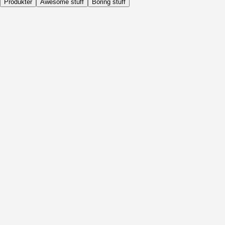
Produkter
Awesome stuff
Boring stuff
Dagligen
Före Aktivitet