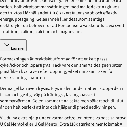
Den lättflytande konsistensen gör gelen enkel att inta utan extra
vatten. Kolhydratsammansättningen med maltodextrin (glukos)
och fruktos i förhållandet 1:0,8 säkerställer snabb och effektiv
energiupptagning. Gelen innehåller dessutom samtliga
elektrolyter du behöver för att kompensera vätskeförlust via svett
– natrium, kalium, kalcium och magnesium.
Läs mer
Förpackningen är praktiskt utformad för att enkelt passa i
cykelfickor och löpartights. Tack vare den smarta designen sitter
plastfliken kvar även efter öppning, vilket minskar risken för
nedskräpning i naturen.
Denna gel kan även frysas. Frys in den under natten, stoppa den i
fickan och ge dig iväg på tränings-/tävlingspasset i
sommarvärmen. Gelen kommer tina sakta men säkert och till slut
är den helt perfekt att inta och hjälper dig med nedkylningen.
Vill du ha extra hjälp under varma och/eller intensiva pass så prova
U Gel Mentol eller U Gel Mentol Extra (10x starkare mentolsmak =