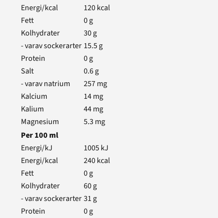
Energi/kcal
120
kcal
Fett
0
g
Kolhydrater
30
g
- varav sockerarter
15.5
g
Protein
0
g
Salt
0.6
g
- varav natrium
257
mg
Kalcium
14
mg
Kalium
44
mg
Magnesium
5.3
mg
Per
100
ml
Energi/kJ
1005
kJ
Energi/kcal
240
kcal
Fett
0
g
Kolhydrater
60
g
- varav sockerarter
31
g
Protein
0
g