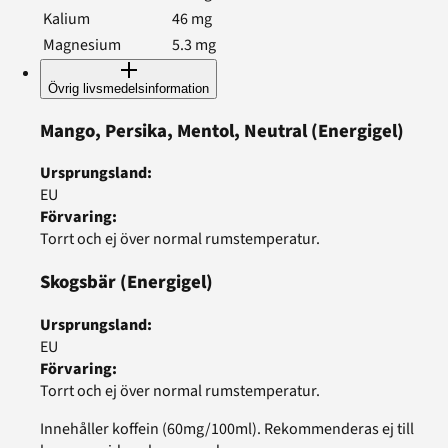
Kalium
46
mg
Magnesium
5.3
mg
Övrig livsmedelsinformation
Mango, Persika, Mentol, Neutral
(Energigel)
Ursprungsland
:
EU
Förvaring
:
Torrt och ej över normal rumstemperatur.
Skogsbär
(Energigel)
Ursprungsland
:
EU
Förvaring
:
Torrt och ej över normal rumstemperatur.
Innehåller koffein (60mg/100ml). Rekommenderas ej till