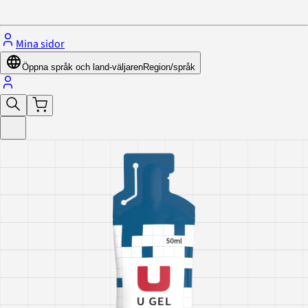
Stäng menyn
Mina sidor
Öppna språk och land-väljaren
Region/språk