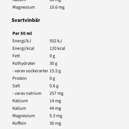
Magnesium
10.6
mg
Svartvinbär
Per
50
ml
Energi/kJ
502
kJ
Energi/kcal
120
kcal
Fett
0
g
Kolhydrater
30
g
- varav sockerarter
15.5
g
Protein
0
g
Salt
0.6
g
- varav natrium
257
mg
Kalcium
14
mg
Kalium
44
mg
Magnesium
5.3
mg
Koffein
30
mg