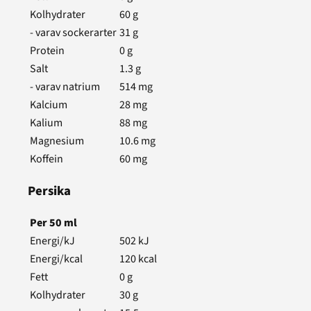
Kolhydrater
60
g
- varav sockerarter
31
g
Protein
0
g
Salt
1.3
g
- varav natrium
514
mg
Kalcium
28
mg
Kalium
88
mg
Magnesium
10.6
mg
Koffein
60
mg
Persika
Per
50
ml
Energi/kJ
502
kJ
Energi/kcal
120
kcal
Fett
0
g
Kolhydrater
30
g