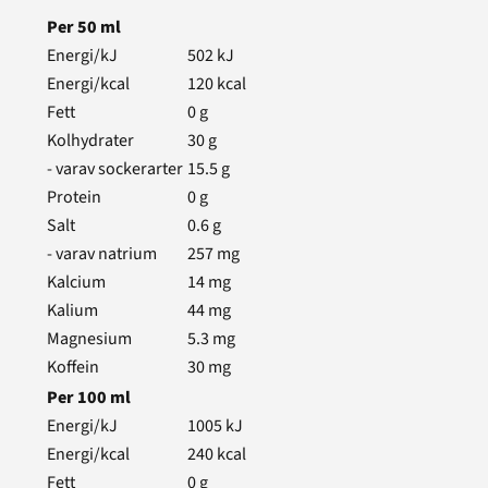
Per
50
ml
Energi/kJ
502
kJ
Energi/kcal
120
kcal
Fett
0
g
Kolhydrater
30
g
- varav sockerarter
15.5
g
Protein
0
g
Salt
0.6
g
- varav natrium
257
mg
Kalcium
14
mg
Kalium
44
mg
Magnesium
5.3
mg
Koffein
30
mg
Per
100
ml
Energi/kJ
1005
kJ
Energi/kcal
240
kcal
Fett
0
g