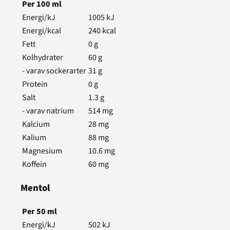
Per
100
ml
Energi/kJ
1005
kJ
Energi/kcal
240
kcal
Fett
0
g
Kolhydrater
60
g
- varav sockerarter
31
g
Protein
0
g
Salt
1.3
g
- varav natrium
514
mg
Kalcium
28
mg
Kalium
88
mg
Magnesium
10.6
mg
Koffein
60
mg
Mentol
Per
50
ml
Energi/kJ
502
kJ