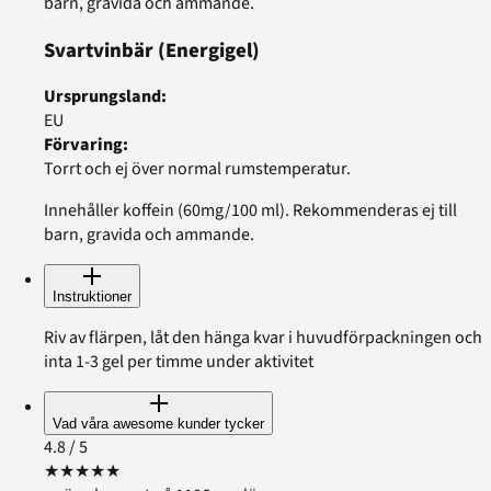
barn, gravida och ammande.
Svartvinbär
(Energigel)
Ursprungsland
:
EU
Förvaring
:
Torrt och ej över normal rumstemperatur.
Innehåller koffein (60mg/100 ml). Rekommenderas ej till
barn, gravida och ammande.
Instruktioner
Riv av flärpen, låt den hänga kvar i huvudförpackningen och
inta 1-3 gel per timme under aktivitet
Vad våra awesome kunder tycker
4.8
/ 5
★
★
★
★
★