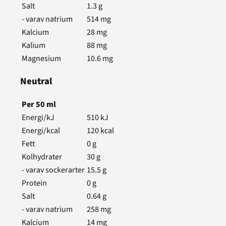
Salt
1.3
g
- varav natrium
514
mg
Kalcium
28
mg
Kalium
88
mg
Magnesium
10.6
mg
Neutral
Per
50
ml
Energi/kJ
510
kJ
Energi/kcal
120
kcal
Fett
0
g
Kolhydrater
30
g
- varav sockerarter
15.5
g
Protein
0
g
Salt
0.64
g
- varav natrium
258
mg
Kalcium
14
mg