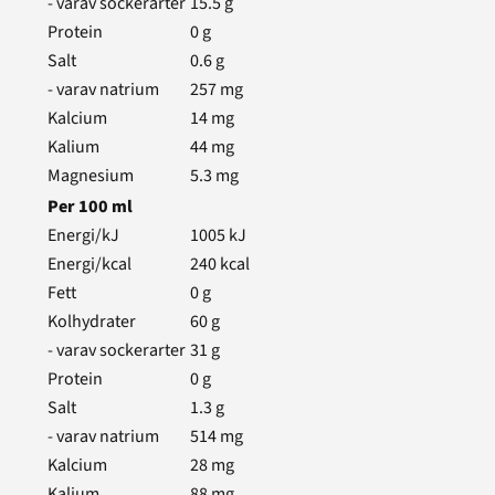
- varav sockerarter
15.5
g
Protein
0
g
Salt
0.6
g
- varav natrium
257
mg
Kalcium
14
mg
Kalium
44
mg
Magnesium
5.3
mg
Per
100
ml
Energi/kJ
1005
kJ
Energi/kcal
240
kcal
Fett
0
g
Kolhydrater
60
g
- varav sockerarter
31
g
Protein
0
g
Salt
1.3
g
- varav natrium
514
mg
Kalcium
28
mg
Kalium
88
mg