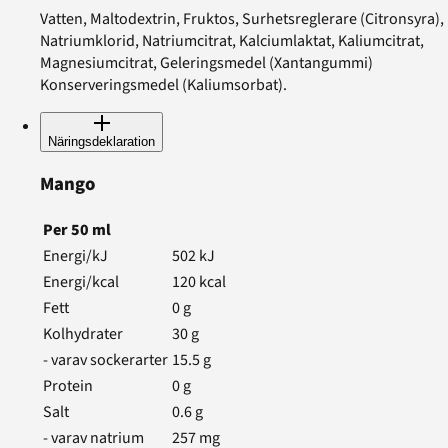
Vatten, Maltodextrin, Fruktos, Surhetsreglerare (Citronsyra),
Natriumklorid, Natriumcitrat, Kalciumlaktat, Kaliumcitrat,
Magnesiumcitrat, Geleringsmedel (Xantangummi)
Konserveringsmedel (Kaliumsorbat).
Näringsdeklaration
Mango
Per
50
ml
Energi/kJ
502
kJ
Energi/kcal
120
kcal
Fett
0
g
Kolhydrater
30
g
- varav sockerarter
15.5
g
Protein
0
g
Salt
0.6
g
- varav natrium
257
mg