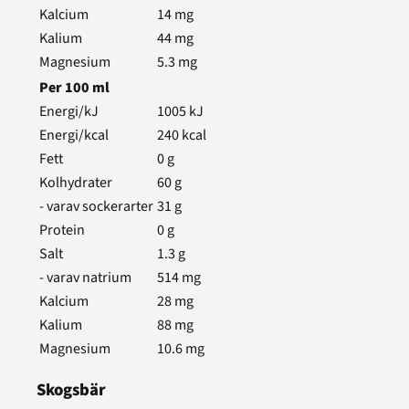
Kalcium
14
mg
Kalium
44
mg
Magnesium
5.3
mg
Per
100
ml
Energi/kJ
1005
kJ
Energi/kcal
240
kcal
Fett
0
g
Kolhydrater
60
g
- varav sockerarter
31
g
Protein
0
g
Salt
1.3
g
- varav natrium
514
mg
Kalcium
28
mg
Kalium
88
mg
Magnesium
10.6
mg
Skogsbär