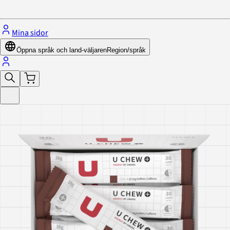
Stäng menyn
Mina sidor
Öppna språk och land-väljaren
Region/språk