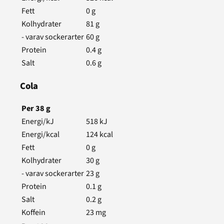
Fett
0
g
Kolhydrater
81
g
- varav sockerarter
60
g
Protein
0.4
g
Salt
0.6
g
Cola
Per
38
g
Energi/kJ
518
kJ
Energi/kcal
124
kcal
Fett
0
g
Kolhydrater
30
g
- varav sockerarter
23
g
Protein
0.1
g
Salt
0.2
g
Koffein
23
mg