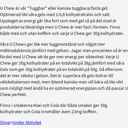
U Chew är vår "Tuggbar" eller kanske tuggbara/fasta gel.
Optimerad likt våra gels med 1:0,8 kolhydratratio och salt.
Upptaget av energi går lika fort som med gel så på det viset är
produkterna likvärdiga men U Chew är mer fast i formen. Finns
både med och utan koffein och varje U Chew ger 30g kolhydrater.
Våra U Chews ger lite mer tuggmotstånd och något mer
mättnadskänsla jämfört med gelsen. Jagar man procenten så är en
fördel med U Chew att de ger mer energi per viktenhet. Varje U
Chew ger 30g kolhydrater på en totalvikt på 38g jämfört med våra
Gels som ger 30g kolhydrater på en totalvikt på 50g. Då eftersom
det är mer vätska i gelsen. Det är superbra då gels bidrar till
vätskebalansen med, men ibland kanske man vill bära så lite vikt
som möjligt med ändå ha en optimerad energiplan och då passar U
Chew perfekt.
Finns i smakerna Kiwi och Cola där båda smaker ger 30g
kolhydrater och Cola innehåller även 23mg koffein.
Shop
>
Under Aktivitet