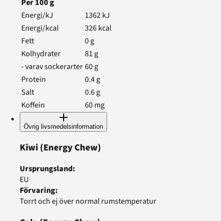
Per
100
g
Energi/kJ
1362
kJ
Energi/kcal
326
kcal
Fett
0
g
Kolhydrater
81
g
- varav sockerarter
60
g
Protein
0.4
g
Salt
0.6
g
Koffein
60
mg
Övrig livsmedelsinformation
Kiwi
(Energy Chew)
Ursprungsland
:
EU
Förvaring
:
Torrt och ej över normal rumstemperatur