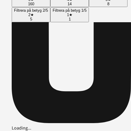
160
14
8
Filtrera på betyg 2/5
Filtrera på betyg 1/5
2
★
1
★
5
1
Loading...