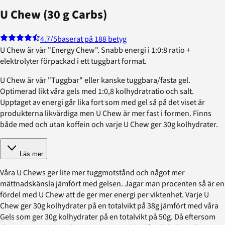
U Chew (30 g Carbs)
4.7
/5
baserat på 188 betyg
U Chew är vår "Energy Chew". Snabb energi i 1:0:8 ratio +
elektrolyter förpackad i ett tuggbart format.
U Chew är vår "Tuggbar" eller kanske tuggbara/fasta gel.
Optimerad likt våra gels med 1:0,8 kolhydratratio och salt.
Upptaget av energi går lika fort som med gel så på det viset är
produkterna likvärdiga men U Chew är mer fast i formen. Finns
både med och utan koffein och varje U Chew ger 30g kolhydrater.
Läs mer
Våra U Chews ger lite mer tuggmotstånd och något mer
mättnadskänsla jämfört med gelsen. Jagar man procenten så är en
fördel med U Chew att de ger mer energi per viktenhet. Varje U
Chew ger 30g kolhydrater på en totalvikt på 38g jämfört med våra
Gels som ger 30g kolhydrater på en totalvikt på 50g. Då eftersom