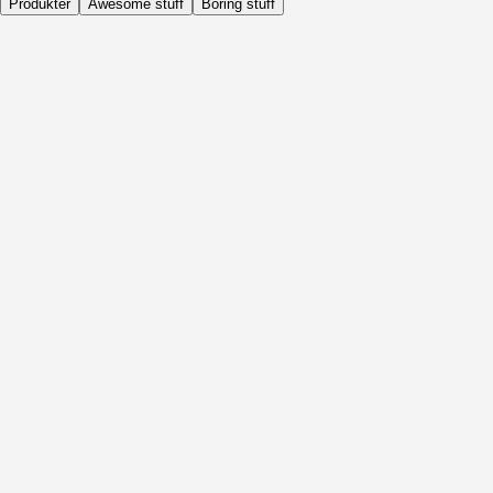
Produkter
Awesome stuff
Boring stuff
Dagligen
Före Aktivitet