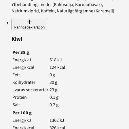
Ytbehandlingsmedel (Kokosolja, Karnaubavax),
Natriumklorid, Koffein, Naturligt färgämne (Karamell).
Näringsdeklaration
Kiwi
Per
38
g
Energi/kJ
518
kJ
Energi/kcal
124
kcal
Fett
0
g
Kolhydrater
30
g
- varav sockerarter
23
g
Protein
0.1
g
Salt
0.2
g
Per
100
g
Energi/kJ
1362
kJ
Energi/kcal
326
kcal