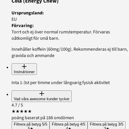
Cola
(Energy Chew)
Ursprungsland
:
EU
Förvaring
:
Torrt och ej över normal rumstemperatur. Förvaras
oåtkomligt för små barn.
Innehåller koffein (60mg/100g). Rekommenderas ej till barn,
gravida och ammande
Instruktioner
Inta 1-3st per timme under långvarig fysisk aktivitet
Vad våra awesome kunder tycker
4.7
/ 5
★
★
★
★
★
poäng baserat på 188 omdömen
Filtrera på betyg 5/5
Filtrera på betyg 4/5
Filtrera på betyg 3/5
5
★
4
★
3
★