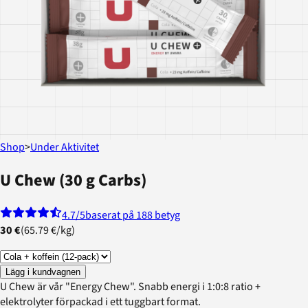
Shop
>
Under Aktivitet
U Chew (30 g Carbs)
4.7
/5
baserat på 188 betyg
30 €
(
65.79 €
/
kg
)
Lägg i kundvagnen
U Chew är vår "Energy Chew". Snabb energi i 1:0:8 ratio +
elektrolyter förpackad i ett tuggbart format.